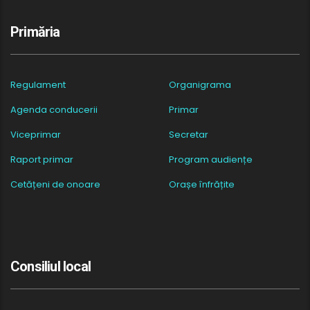
Primăria
Regulament
Organigrama
Agenda conducerii
Primar
Viceprimar
Secretar
Raport primar
Program audiențe
Cetățeni de onoare
Orașe înfrățite
Consiliul local