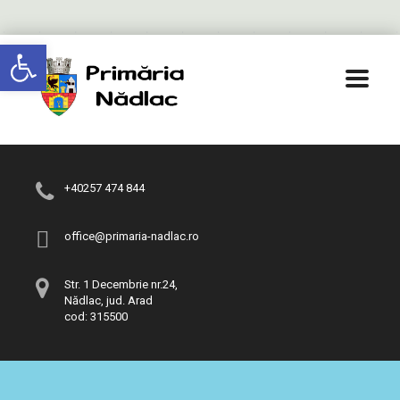
Deschide bara de unelte
+40257 474 844
office@primaria-nadlac.ro
Str. 1 Decembrie nr.24,
Nădlac, jud. Arad
cod: 315500