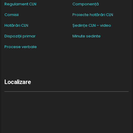
Regulament CLN
Componență
Comisii
Proiecte hotărâri CLN
Hotărâri CLN
Ședințe CLN – video
Dispoziții primar
Minute sedinte
Procese verbale
Localizare