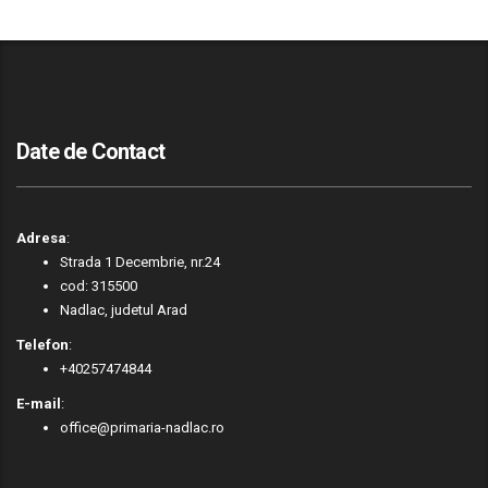
Date de Contact
Adresa
:
Strada 1 Decembrie, nr.24
cod: 315500
Nadlac, judetul Arad
Telefon
:
+40257474844
E-mail
:
office@primaria-nadlac.ro