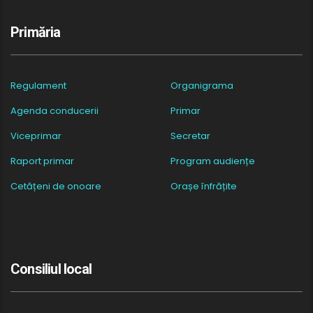
Primăria
Regulament
Organigrama
Agenda conducerii
Primar
Viceprimar
Secretar
Raport primar
Program audiențe
Cetățeni de onoare
Orașe înfrățite
Consiliul local