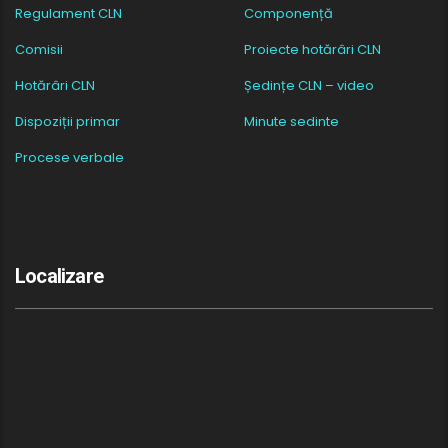
Regulament CLN
Componență
Comisii
Proiecte hotărâri CLN
Hotărâri CLN
Ședințe CLN – video
Dispoziții primar
Minute sedinte
Procese verbale
Localizare