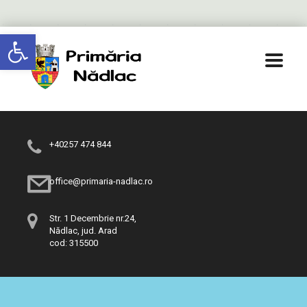
Deschide bara de unelte
+40257 474 844
office@primaria-nadlac.ro
Str. 1 Decembrie nr.24,
Nădlac, jud. Arad
cod: 315500