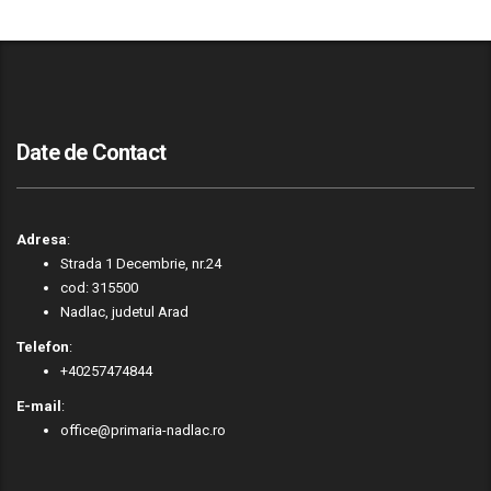
Date de Contact
Adresa
:
Strada 1 Decembrie, nr.24
cod: 315500
Nadlac, judetul Arad
Telefon
:
+40257474844
E-mail
:
office@primaria-nadlac.ro