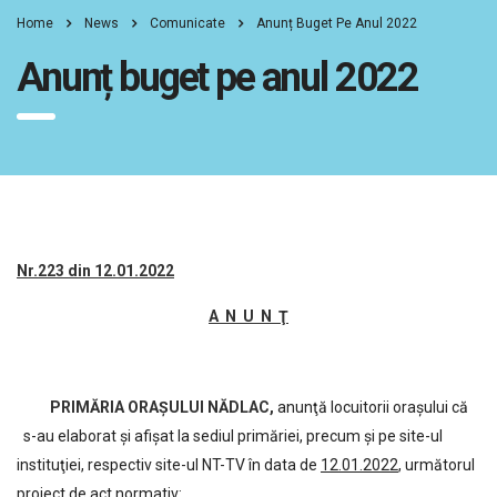
Home
News
Comunicate
Anunț Buget Pe Anul 2022
Anunț buget pe anul 2022
Nr.223 din 12.01.2022
A N U N Ţ
PRIMĂRIA ORAŞULUI NĂDLAC,
anunţă locuitorii oraşului că
s-au elaborat şi afişat la sediul primăriei, precum şi pe site-ul
instituţiei, respectiv site-ul NT-TV în data de
12.01.2022
, următorul
proiect de act normativ: