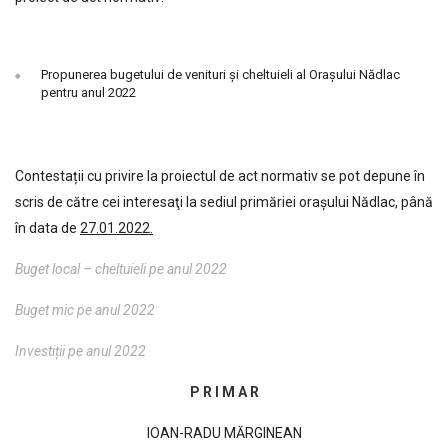
Propunerea bugetului de venituri și cheltuieli al Orașului Nădlac
pentru anul 2022
Contestații cu privire la proiectul de act normativ se pot depune în
scris de către cei interesaţi la sediul primăriei oraşului Nădlac, până
în data de
27.01.2022.
Buget local – cheltuieli pe anul 2022
Buget mic pe anul 2022
Investiții pe anul 2022
P R I M A R
IOAN-RADU MĂRGINEAN