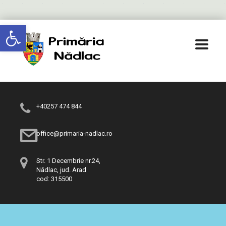
Deschide bara de unelte
+40257 474 844
office@primaria-nadlac.ro
Str. 1 Decembrie nr.24,
Nădlac, jud. Arad
cod: 315500