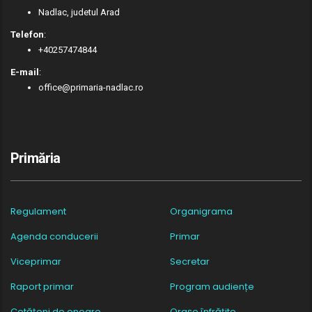
Nadlac, judetul Arad
Telefon
:
+40257474844
E-mail
:
office@primaria-nadlac.ro
Primăria
Regulament
Organigrama
Agenda conducerii
Primar
Viceprimar
Secretar
Raport primar
Program audiențe
Cetățeni de onoare
Orașe înfrățite