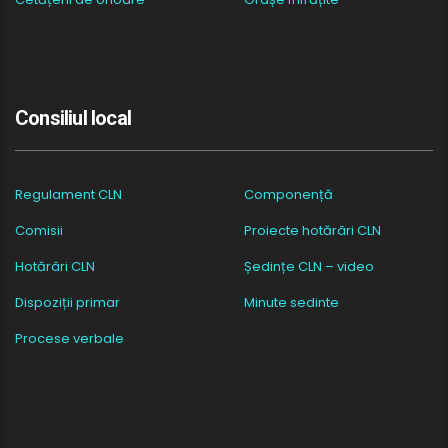
Consiliul local
Regulament CLN
Componență
Comisii
Proiecte hotărâri CLN
Hotărâri CLN
Ședințe CLN – video
Dispoziții primar
Minute sedinte
Procese verbale