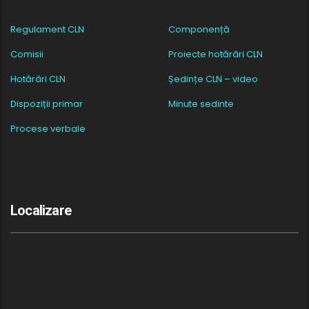
Regulament CLN
Componență
Comisii
Proiecte hotărâri CLN
Hotărâri CLN
Ședințe CLN – video
Dispoziții primar
Minute sedinte
Procese verbale
Localizare