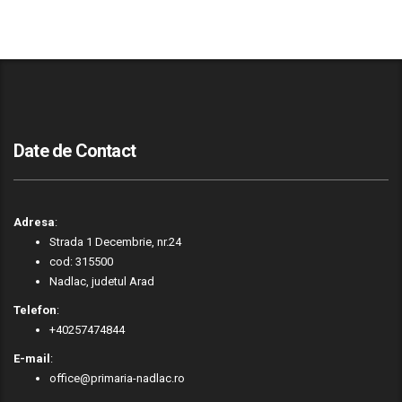
Date de Contact
Adresa
:
Strada 1 Decembrie, nr.24
cod: 315500
Nadlac, judetul Arad
Telefon
:
+40257474844
E-mail
:
office@primaria-nadlac.ro