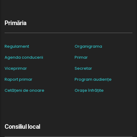
Primăria
Regulament
Organigrama
Agenda conducerii
Primar
Viceprimar
Secretar
Raport primar
Program audiențe
Cetățeni de onoare
Orașe înfrățite
Consiliul local