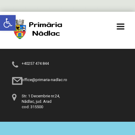
Deschide bara de unelte
+40257 474 844
office@primaria-nadlac.ro
Str. 1 Decembrie nr.24,
Nădlac, jud. Arad
cod: 315500