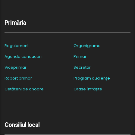
Primăria
Regulament
Organigrama
Agenda conducerii
Primar
Viceprimar
Secretar
Raport primar
Program audiențe
Cetățeni de onoare
Orașe înfrățite
Consiliul local