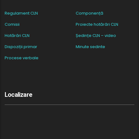
Regulament CLN
Componență
Comisii
Proiecte hotărâri CLN
Hotărâri CLN
Ședințe CLN – video
Dispoziții primar
Minute sedinte
Procese verbale
Localizare