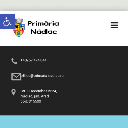
Deschide bara de unelte
+40257 474 844
office@primaria-nadlac.ro
Str. 1 Decembrie nr.24,
Nădlac, jud. Arad
cod: 315500