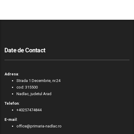
Date de Contact
Adresa
:
Strada 1 Decembrie, nr.24
cod: 315500
Nadlac, judetul Arad
Telefon
:
+40257474844
E-mail
:
office@primaria-nadlac.ro