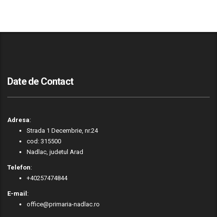
Date de Contact
Adresa
:
Strada 1 Decembrie, nr.24
cod: 315500
Nadlac, judetul Arad
Telefon
:
+40257474844
E-mail
:
office@primaria-nadlac.ro