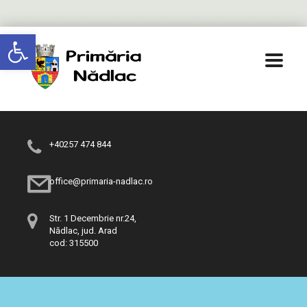
Deschide bara de unelte
+40257 474 844
office@primaria-nadlac.ro
Str. 1 Decembrie nr.24,
Nădlac, jud. Arad
cod: 315500