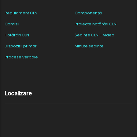
Regulament CLN
Componență
Comisii
Proiecte hotărâri CLN
Hotărâri CLN
Ședințe CLN – video
Dispoziții primar
Minute sedinte
Procese verbale
Localizare