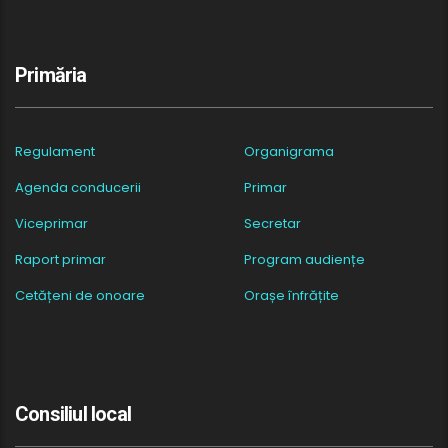
Primăria
Regulament
Organigrama
Agenda conducerii
Primar
Viceprimar
Secretar
Raport primar
Program audiențe
Cetățeni de onoare
Orașe înfrățite
Consiliul local