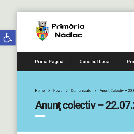
Deschide bara de unelte
Prima Pagină
Consiliul Local
Pri
Home
News
Comunicate
Anunţ Colectiv – 22
Anunţ colectiv – 22.07