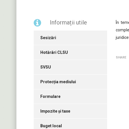
Informații utile
În teme
complet
juridice
Sesizări
Hotărâri CLSU
SHARE
SVSU
Protecția mediului
Formulare
Impozite și taxe
Buget local