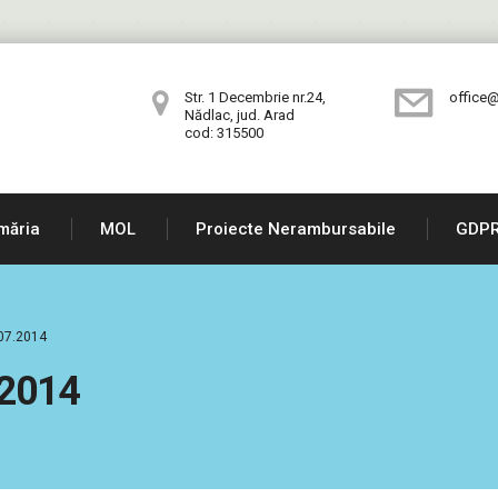
Str. 1 Decembrie nr.24,
office@
Nădlac, jud. Arad
cod: 315500
măria
MOL
Proiecte Nerambursabile
GDP
.07.2014
.2014