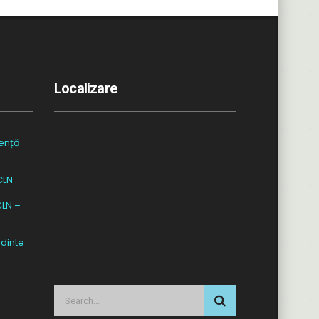
Localizare
ență
CLN
CLN –
dinte