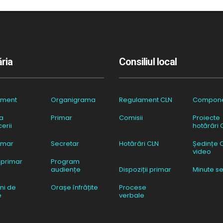
ria
Consiliul local
ament
Organigrama
Regulament CLN
Compon
a
Primar
Comisii
Proiecte
erii
hotărâri 
imar
Secretar
Hotărâri CLN
Ședințe 
video
 primar
Program
audiențe
Dispoziții primar
Minute se
ni de
Orașe înfrățite
Procese
e
verbale