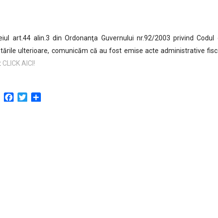
iul art.44 alin.3 din Ordonanţa Guvernului nr.92/2003 privind Codul d
ările ulterioare, comunicăm că au fost emise acte administrative fiscal
:
CLICK AICI!
Facebook
Twitter
Partajează