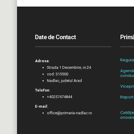
Date de Contact
Primă
Regul
Adresa
:
Strada 1 Decembrie, nr.24
Agend
cod: 315500
conduc
Nadlac, judetul Arad
Vicepr
Telefon
:
Raport
+40257474844
E-mail
:
Cetățe
office@primaria-nadlac.ro
onoar