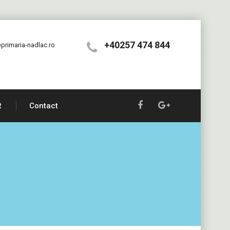
+40257 474 844
primaria-nadlac.ro
R
Contact