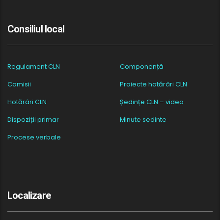
Consiliul local
Regulament CLN
Componență
Comisii
Proiecte hotărâri CLN
Hotărâri CLN
Ședințe CLN – video
Dispoziții primar
Minute sedinte
Procese verbale
Localizare