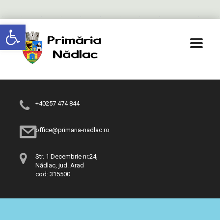
Deschide bara de unelte
+40257 474 844
office@primaria-nadlac.ro
Str. 1 Decembrie nr.24,
Nădlac, jud. Arad
cod: 315500