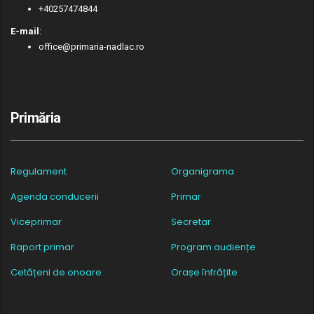
+40257474844
E-mail
:
office@primaria-nadlac.ro
Primăria
Regulament
Organigrama
Agenda conducerii
Primar
Viceprimar
Secretar
Raport primar
Program audiențe
Cetățeni de onoare
Orașe înfrățite