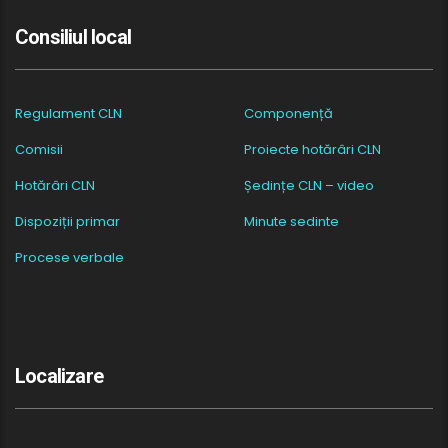
Consiliul local
Regulament CLN
Componență
Comisii
Proiecte hotărâri CLN
Hotărâri CLN
Ședințe CLN – video
Dispoziții primar
Minute sedinte
Procese verbale
Localizare