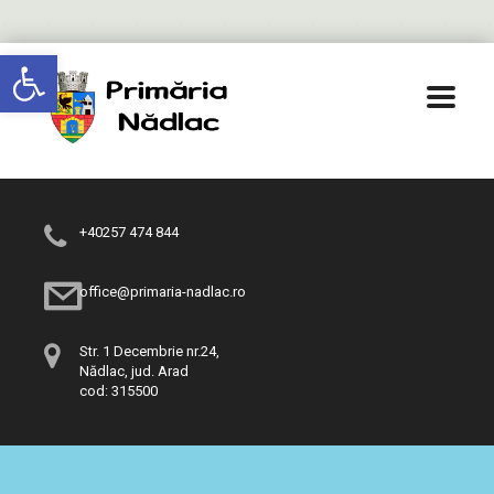
Deschide bara de unelte
+40257 474 844
office@primaria-nadlac.ro
Str. 1 Decembrie nr.24,
Nădlac, jud. Arad
cod: 315500