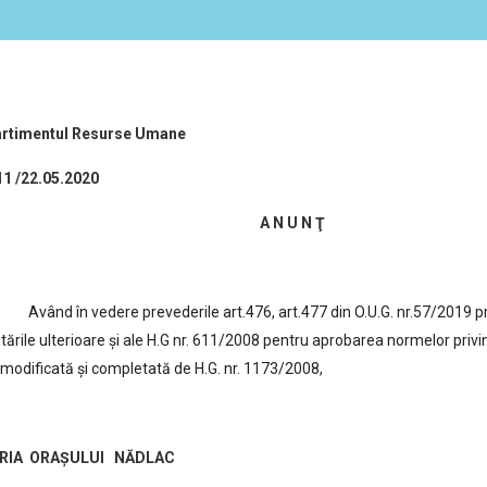
partimentul Resurse Umane
. 3011 /22.05.2020
A N U N Ţ
Având în vedere prevederile art.476, art.477 din O.U.G. nr.57/2019 pr
ările ulterioare şi ale H.G nr. 611/2008 pentru aprobarea normelor privin
, modificată şi completată de H.G. nr. 1173/2008,
RIA ORAŞULUI NĂDLAC