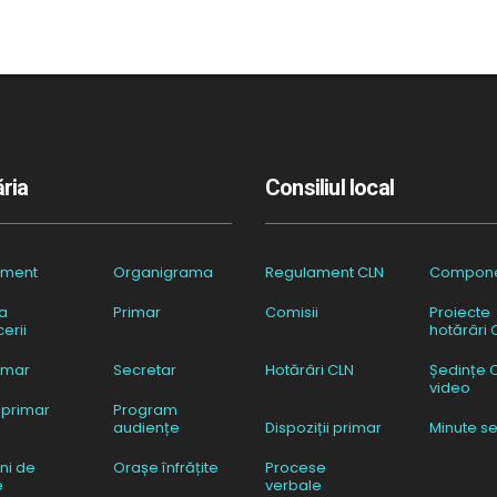
ria
Consiliul local
ament
Organigrama
Regulament CLN
Compon
a
Primar
Comisii
Proiecte
erii
hotărâri 
imar
Secretar
Hotărâri CLN
Ședințe 
video
 primar
Program
audiențe
Dispoziții primar
Minute se
ni de
Orașe înfrățite
Procese
e
verbale