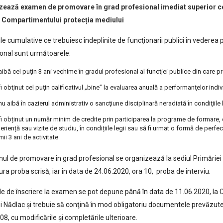
zează examen de promovare în grad profesional imediat superior celui
 Compartimentului protecția mediului
ile cumulative ce trebuiesc îndeplinite de funcţionarii publici în vederea
onal sunt următoarele:
aibă cel puţin 3 ani vechime în gradul profesional al funcţiei publice din care
fi obţinut cel puţin calificativul „bine” la evaluarea anuală a performanţelor indivi
nu aibă în cazierul administrativ o sancţiune disciplinară neradiată în condiţiile l
fi obținut un număr minim de credite prin participarea la programe de formare,
eriență sau vizite de studiu, în condițiile legii sau să fi urmat o formă de per
imii 3 ani de activitate
l de promovare în grad profesional se organizează la sediul Primăriei o
ra proba scrisă, iar în data de 24.06.2020, ora 10, proba de interviu.
e de înscriere la examen se pot depune până în data de 11.06.2020, la
i Nădlac şi trebuie să conţină în mod obligatoriu documentele prevăzute l
8, cu modificările şi completările ulterioare.