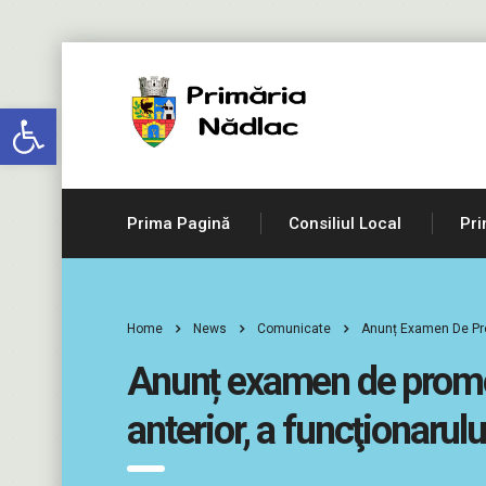
Deschide bara de unelte
Prima Pagină
Consiliul Local
Pri
Home
News
Comunicate
Anunț Examen De Prom
Anunț examen de promova
anterior, a funcţionarul