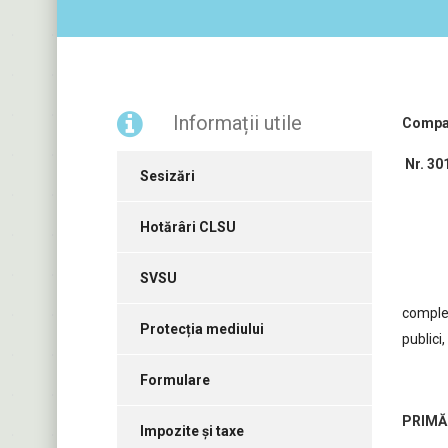
Informații utile
Com
Nr
Sesizări
Hotărâri CLSU
SVSU
complet
Protecția mediului
publici
Formulare
PRIMĂ
Impozite și taxe