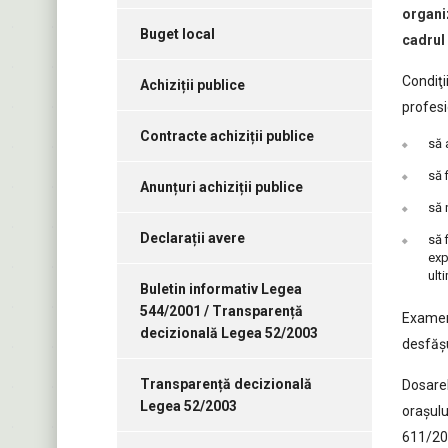
organi
Buget local
cadrul
Condiţi
Achiziții publice
profesi
Contracte achiziții publice
să 
să 
Anunțuri achiziții publice
să 
Declarații avere
să 
exp
ult
Buletin informativ Legea
544/2001 / Transparență
Examenu
decizională Legea 52/2003
desfăşu
Transparență decizională
Dosarel
Legea 52/2003
oraşulu
611/200