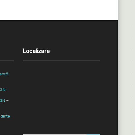
Localizare
ență
CLN
CLN –
dinte