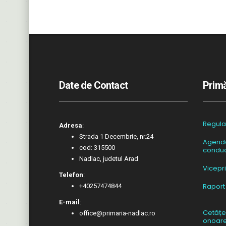
Date de Contact
Primă
Regul
Adresa
:
Strada 1 Decembrie, nr.24
Agend
cod: 315500
conduc
Nadlac, judetul Arad
Vicepr
Telefon
:
Raport
+40257474844
E-mail
:
Cetățe
office@primaria-nadlac.ro
onoar