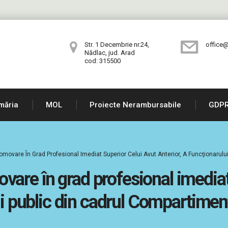
Str. 1 Decembrie nr.24,
office@
Nădlac, jud. Arad
cod: 315500
măria
MOL
Proiecte Nerambursabile
GDP
ovare În Grad Profesional Imediat Superior Celui Avut Anterior, A Funcţionarului
re în grad profesional imediat 
ui public din cadrul Compartimen