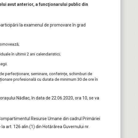
 avut anterior, a funcţionarului public din
 participării la examenul de promovare în grad
 promovează;
duale în ultimii 2 ani calendaristici;
egii.
 de perfecționare, seminare, conferințe, schimburi de
fecționare profesională cu durata de minimum 30 de ore în
raşului Nădlac, în data de 22.06.2020, ora 10, se va
 Compartimentul Resurse Umane din cadrul Primăriei
a art. 126 alin.(1) din Hotărârea Guvernului nr.