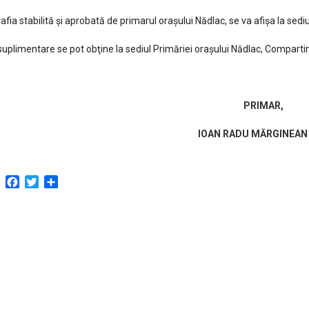
rafia stabilită şi aprobată de primarul oraşului Nădlac, se va afişa la sediu
 suplimentare se pot obţine la sediul Primăriei oraşului Nădlac, Compa
PRIMAR,
IOAN RADU MĂRGINEAN
Facebook
Twitter
Partajează