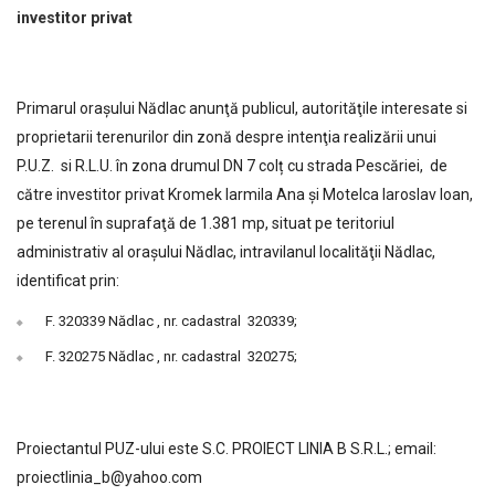
investitor privat
Primarul orașului Nădlac anunţă publicul, autorităţile interesate si
proprietarii terenurilor din zonă despre intenţia realizării unui
P.U.Z. si R.L.U. în zona drumul DN 7 colț cu strada Pescăriei, de
către investitor privat Kromek Iarmila Ana și Motelca Iaroslav Ioan,
pe terenul în suprafaţă de 1.381 mp, situat pe teritoriul
administrativ al orașului Nădlac, intravilanul localităţii Nădlac,
identificat prin:
F. 320339 Nădlac , nr. cadastral 320339;
F. 320275 Nădlac , nr. cadastral 320275;
Proiectantul PUZ-ului este S.C. PROIECT LINIA B S.R.L.; email:
proiectlinia_b@yahoo.com