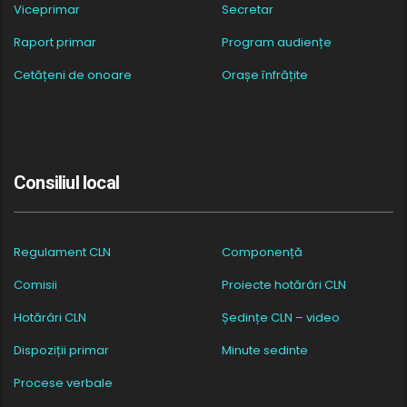
Viceprimar
Secretar
Raport primar
Program audiențe
Cetățeni de onoare
Orașe înfrățite
Consiliul local
Regulament CLN
Componență
Comisii
Proiecte hotărâri CLN
Hotărâri CLN
Ședințe CLN – video
Dispoziții primar
Minute sedinte
Procese verbale