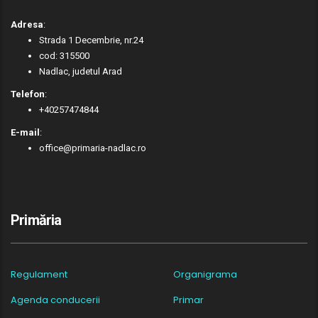
Adresa
:
Strada 1 Decembrie, nr.24
cod: 315500
Nadlac, judetul Arad
Telefon
:
+40257474844
E-mail
:
office@primaria-nadlac.ro
Primăria
Regulament
Organigrama
Agenda conducerii
Primar