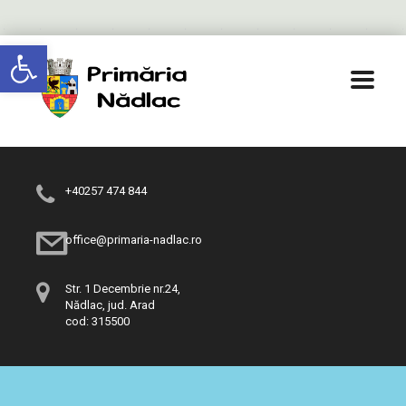
Deschide bara de unelte
+40257 474 844
office@primaria-nadlac.ro
Str. 1 Decembrie nr.24,
Nădlac, jud. Arad
cod: 315500