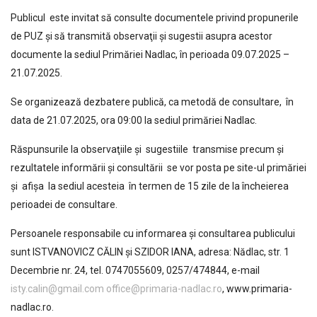
Publicul este invitat să consulte documentele privind propunerile
de PUZ şi să transmită observaţii şi sugestii asupra acestor
documente la sediul Primăriei Nadlac, în perioada 09.07.2025 –
21.07.2025.
Se organizează dezbatere publică, ca metodă de consultare, în
data de 21.07.2025, ora 09:00 la sediul primăriei Nadlac.
Răspunsurile la observaţiile şi sugestiile transmise precum şi
rezultatele informării şi consultării se vor posta pe site-ul primăriei
şi afişa la sediul acesteia în termen de 15 zile de la încheierea
perioadei de consultare.
Persoanele responsabile cu informarea şi consultarea publicului
sunt ISTVANOVICZ CĂLIN și SZIDOR IANA, adresa: Nădlac, str. 1
Decembrie nr. 24, tel. 0747055609, 0257/474844, e-mail
isty.calin@gmail.com
office@primaria-nadlac.ro
, www.primaria-
nadlac.ro.