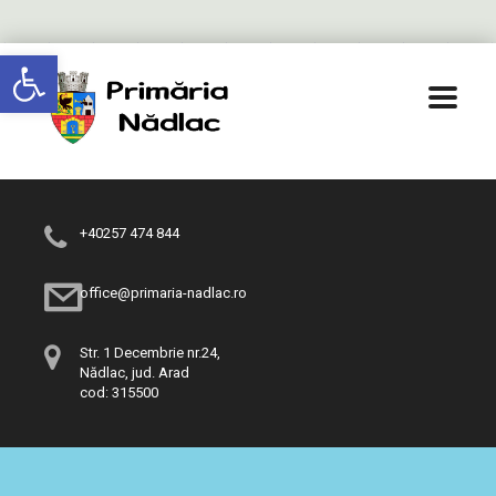
Deschide bara de unelte
+40257 474 844
office@primaria-nadlac.ro
Str. 1 Decembrie nr.24,
Nădlac, jud. Arad
cod: 315500