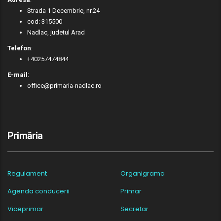
Strada 1 Decembrie, nr.24
cod: 315500
Nadlac, judetul Arad
Telefon
:
+40257474844
E-mail
:
office@primaria-nadlac.ro
Primăria
Regulament
Organigrama
Agenda conducerii
Primar
Viceprimar
Secretar