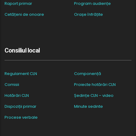
Raport primar
Program audiențe
Cetățeni de onoare
Orașe înfrățite
Consiliul local
Regulament CLN
Componență
Comisii
Proiecte hotărâri CLN
Hotărâri CLN
Ședințe CLN – video
Dispoziții primar
Minute sedinte
Procese verbale