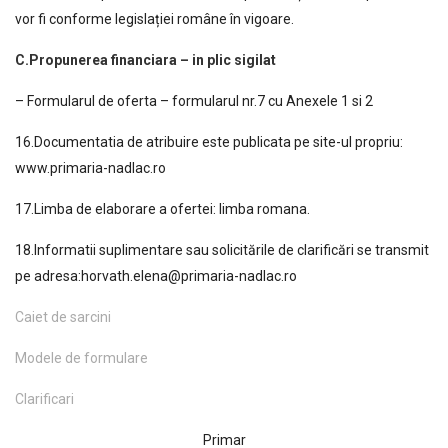
vor fi conforme legislației române în vigoare.
C.Propunerea financiara – in plic sigilat
– Formularul de oferta – formularul nr.7 cu Anexele 1 si 2
16.Documentatia de atribuire este publicata pe site-ul propriu:
www.primaria-nadlac.ro
17.Limba de elaborare a ofertei: limba romana.
18.Informatii suplimentare sau solicitările de clarificări se transmit
pe adresa:horvath.elena@primaria-nadlac.ro
Caiet de sarcini
Modele de formulare
Clarificari
Primar