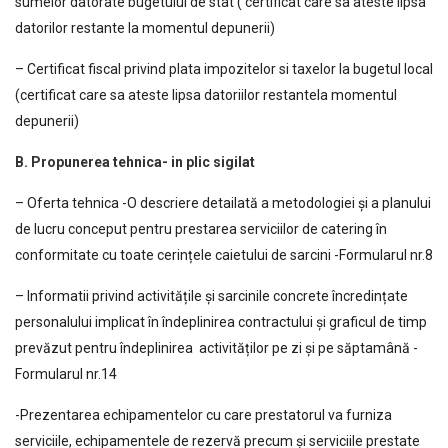
sumelor datorate bugetului de stat ( certificat care sa ateste lipsa
datorilor restante la momentul depunerii)
– Certificat fiscal privind plata impozitelor si taxelor la bugetul local
(certificat care sa ateste lipsa datoriilor restantela momentul
depunerii)
B. Propunerea tehnica- in plic sigilat
– Oferta tehnica -O descriere detailată a metodologiei și a planului
de lucru conceput pentru prestarea serviciilor de catering în
conformitate cu toate cerințele caietului de sarcini -Formularul nr.8
– Informatii privind activitățile și sarcinile concrete încredințate
personalului implicat în îndeplinirea contractului și graficul de timp
prevăzut pentru îndeplinirea activităților pe zi și pe săptamână -
Formularul nr.14
-Prezentarea echipamentelor cu care prestatorul va furniza
serviciile, echipamentele de rezervă precum și serviciile prestate