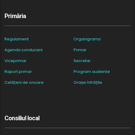
Primăria
Regulament
Organigrama
Agenda conducerii
Primar
Viceprimar
Secretar
Raport primar
Program audiențe
Cetățeni de onoare
Orașe înfrățite
Consiliul local