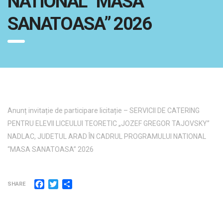
NATIONAL “MASA
SANATOASA” 2026
Anunț invitație de participare licitație – SERVICII DE CATERING
PENTRU ELEVII LICEULUI TEORETIC „JOZEF GREGOR TAJOVSKY”
NADLAC, JUDETUL ARAD ÎN CADRUL PROGRAMULUI NATIONAL
“MASA SANATOASA” 2026
Facebook
Twitter
Partajează
SHARE