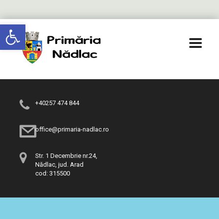
Deschide bara de unelte
+40257 474 844
office@primaria-nadlac.ro
Str. 1 Decembrie nr.24,
Nădlac, jud. Arad
cod: 315500