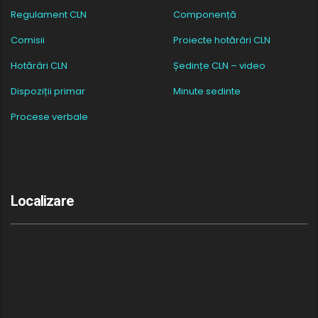
Regulament CLN
Componență
Comisii
Proiecte hotărâri CLN
Hotărâri CLN
Ședințe CLN – video
Dispoziții primar
Minute sedinte
Procese verbale
Localizare