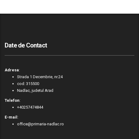
Date de Contact
Adresa
:
Strada 1 Decembrie, nr.24
cod: 315500
Nadlac, judetul Arad
Telefon
:
+40257474844
E-mail
:
office@primaria-nadlac.ro