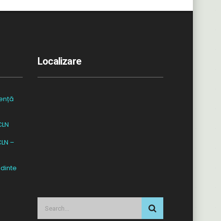
Localizare
ență
CLN
CLN –
dinte