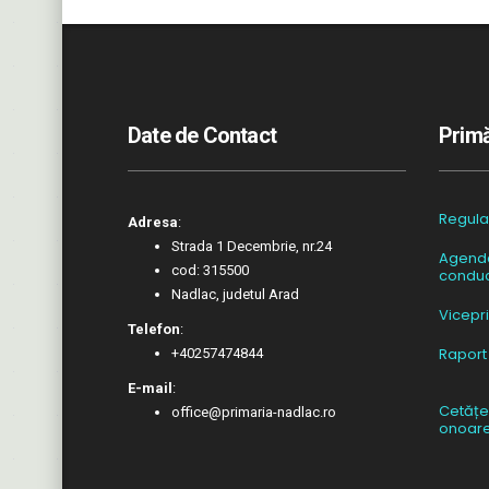
Date de Contact
Primă
Regul
Adresa
:
Strada 1 Decembrie, nr.24
Agend
cod: 315500
conduc
Nadlac, judetul Arad
Vicepr
Telefon
:
Raport
+40257474844
E-mail
:
Cetățe
office@primaria-nadlac.ro
onoar