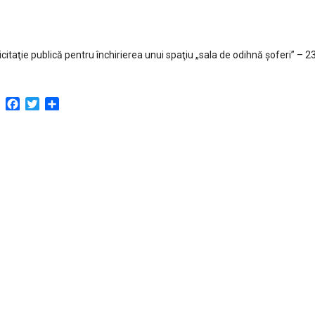
icitaţie publică pentru închirierea unui spaţiu „sala de odihnă şoferi” – 
Facebook
Twitter
Partajează