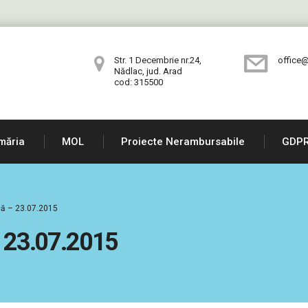
Str. 1 Decembrie nr.24,
office@
Nădlac, jud. Arad
cod: 315500
măria
MOL
Proiecte Nerambursabile
GDP
ică – 23.07.2015
 – 23.07.2015