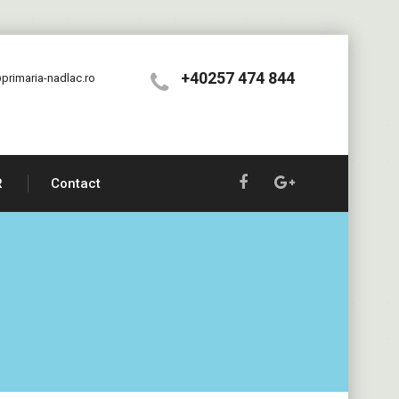
+40257 474 844
primaria-nadlac.ro
R
Contact