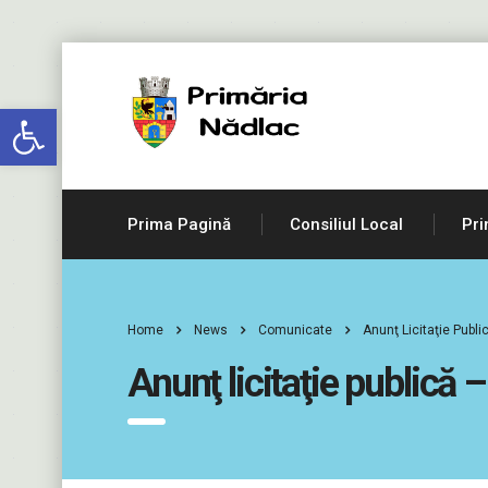
Deschide bara de unelte
Prima Pagină
Consiliul Local
Pri
Home
News
Comunicate
Anunţ Licitaţie Publ
Anunţ licitaţie publică