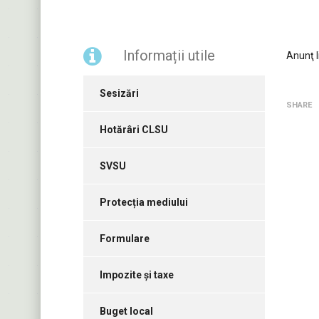
Informații utile
Anunţ l
Sesizări
SHARE
Hotărâri CLSU
SVSU
Protecția mediului
Formulare
Impozite și taxe
Buget local