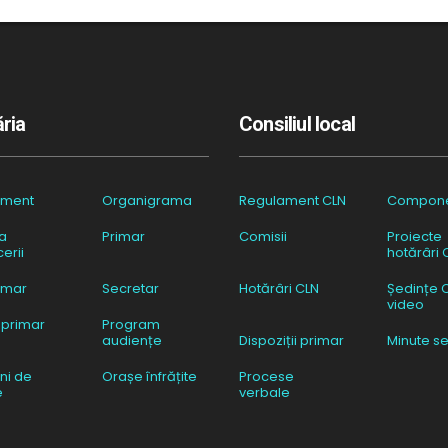
ria
Consiliul local
ament
Organigrama
Regulament CLN
Compon
a
Primar
Comisii
Proiecte
erii
hotărâri 
imar
Secretar
Hotărâri CLN
Ședințe 
video
 primar
Program
audiențe
Dispoziții primar
Minute se
ni de
Orașe înfrățite
Procese
e
verbale