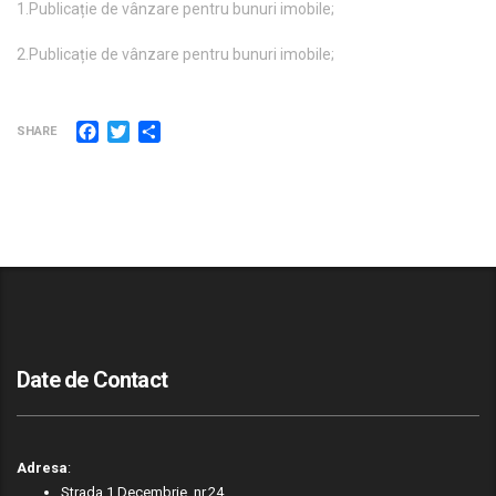
1.Publicație de vânzare pentru bunuri imobile;
2.Publicație de vânzare pentru bunuri imobile;
Facebook
Twitter
Partajează
SHARE
Date de Contact
Adresa
:
Strada 1 Decembrie, nr.24