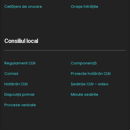
Cetățeni de onoare
Orașe înfrățite
Consiliul local
Regulament CLN
Componență
Comisii
Proiecte hotărâri CLN
Hotărâri CLN
Ședințe CLN – video
Dispoziții primar
Minute sedinte
Procese verbale