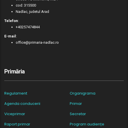
cod: 315500
Nadlac, judetul Arad
Telefon
:
+40257474844
E-mail
:
office@primaria-nadlac.ro
Primăria
Regulament
Organigrama
Agenda conducerii
Primar
Viceprimar
Secretar
Raport primar
Program audiențe