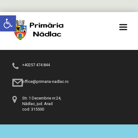
Deschide bara de unelte
+40257 474 844
office@primaria-nadlac.ro
Str. 1 Decembrie nr.24,
Nădlac, jud. Arad
cod: 315500