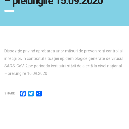
– prelungire 15.09.2020
Dispoziție privind aprobarea unor măsuri de prevenire și control al
infecțiilor, în contextul situației epidemiologice generate de virusul
SARS-CoV-2 pe perioada instituirii stării de alertă la nivel național
– prelungire 16.09.2020
Facebook
Twitter
Partajează
SHARE