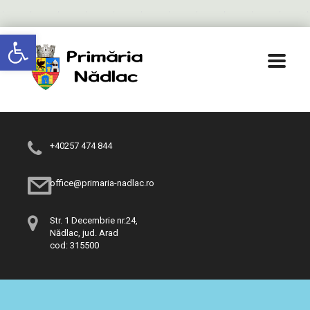
Deschide bara de unelte
+40257 474 844
office@primaria-nadlac.ro
Str. 1 Decembrie nr.24,
Nădlac, jud. Arad
cod: 315500