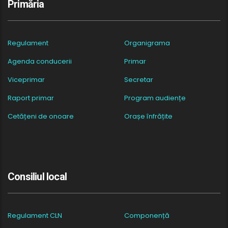
Primăria
Regulament
Organigrama
Agenda conducerii
Primar
Viceprimar
Secretar
Raport primar
Program audiențe
Cetățeni de onoare
Orașe înfrățite
Consiliul local
Regulament CLN
Componență