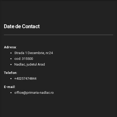
Date de Contact
Adresa
:
Strada 1 Decembrie, nr.24
cod: 315500
Nadlac, judetul Arad
Telefon
:
+40257474844
E-mail
:
office@primaria-nadlac.ro