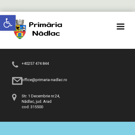
Deschide bara de unelte
+40257 474 844
office@primaria-nadlac.ro
Str. 1 Decembrie nr.24,
Nădlac, jud. Arad
cod: 315500