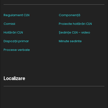
Regulament CLN
Componență
Comisii
Proiecte hotărâri CLN
Hotărâri CLN
Ședințe CLN – video
Dispoziții primar
Minute sedinte
Procese verbale
Localizare