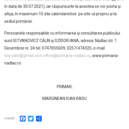
în data de 30.07.2021), iar răspunsurile la acestea se vor posta şi
afişa, în maximum 10 zile calendaristice pe site-ul propriu şi la
sediul primăriei.
Persoanele responsabile cu informarea şi consultarea publicului
sunt ISTVANOVICZ CĂLIN și SZIDOR IANA, adresa: Nădlac str. 1
Decembrie nr. 24 tel. 0747055609, 0257/474325, e-mail
isty.calin@gmail.com
office@primaria-nadlac.ro
, www.primaria-
nadlac.ro.
PRIMAR,
MARGINEAN IOAN RADU
Facebook
Twitter
Partajează
SHARE