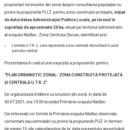
proprietarii terenurilor din zonă despre consultarea populației cu
privire la propunerile P.U.Z. pentru zone construite protejate,
iniţiat
de Autoritatea Administraţiei Publice Locale, pe terenul în
suprafață de aproximativ 20 ha
, situat pe teritoriul administrativ
al orașului Nădlac, Zona Centrului Slovac, identificat prin:
Limitele U.T.R. 2, care reprezintă zona centrală dezvoltară în jurul
parcului central
Prezentarea în cadrul unei expoziții a propunerilor pentru:
“
PLAN URBANISTIC ZONAL- ZONA CONSTRUITĂ PROTEJATĂ
ȘI CENTRALĂ U.T.R. 2
”.
Se organizează întâlnire cu locuitorii din zonă în data de
30.07.2021, ora 10:00 la sediul Primăriei orașului Nădlac.
Cei interesaţi vor trimite la Primăria orașului Nădlac observaţii,
comentarii sau semnalări cu privire la propunerile PUZ în termen
de minim 15 zile calendaristice de la data prezentului anunţ(până