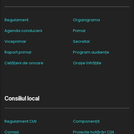
Regulament
Organigrama
Agenda conducerii
Primar
Viceprimar
Secretar
Raport primar
Program audiențe
Cetățeni de onoare
Orașe înfrățite
Consiliul local
Regulament CLN
Componență
Comisii
Proiecte hotărâri CLN