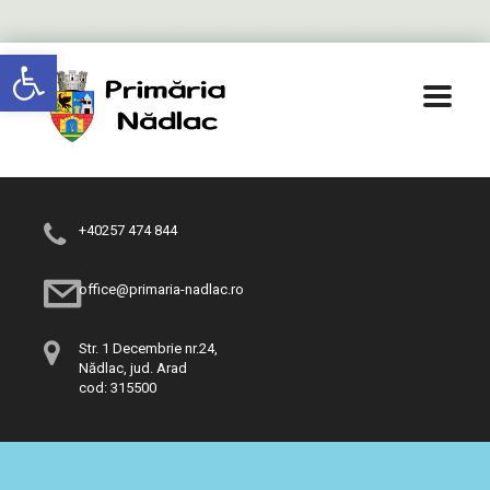
Deschide bara de unelte
+40257 474 844
office@primaria-nadlac.ro
Str. 1 Decembrie nr.24,
Nădlac, jud. Arad
cod: 315500