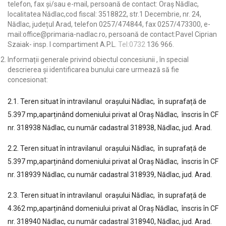
telefon, fax și/sau e-mail, persoană de contact: Oraș Nădlac,
localitatea Nădlac,cod fiscal: 3518822, str.1 Decembrie, nr. 24,
Nădlac, județul Arad, telefon 0257/474844, fax 0257/473300, e-
mail:office@primaria-nadlac.ro, persoană de contact:Pavel Ciprian
Szaiak- insp. I compartiment A.P.L.
Tel:0732
136 966.
Informații generale privind obiectul concesiunii , în special
descrierea și identificarea bunului care urmează să fie
concesionat:
2.1. Teren situat în intravilanul orașului Nădlac, în suprafață de
5.397 mp,aparținând domeniului privat al Oraș Nădlac, înscris în CF
nr. 318938 Nădlac, cu număr cadastral 318938, Nădlac, jud. Arad.
2.2. Teren situat în intravilanul orașului Nădlac, în suprafață de
5.397 mp,aparținând domeniului privat al Oraș Nădlac, înscris în CF
nr. 318939 Nădlac, cu număr cadastral 318939, Nădlac, jud. Arad.
2.3. Teren situat în intravilanul orașului Nădlac, în suprafață de
4.362 mp,aparținând domeniului privat al Oraș Nădlac, înscris în CF
nr. 318940 Nădlac, cu număr cadastral 318940, Nădlac, jud. Arad.