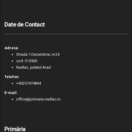
Date de Contact
Adresa
:
Strada 1 Decembrie, nr.24
cod: 315500
Nadlac, judetul Arad
Telefon
:
+40257474844
E-mail
:
office@primaria-nadlac.ro
Primăria