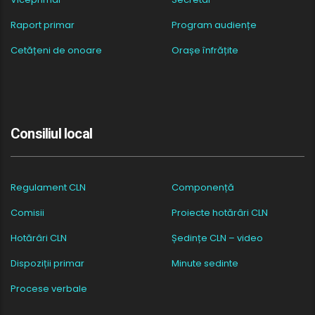
Raport primar
Program audiențe
Cetățeni de onoare
Orașe înfrățite
Consiliul local
Regulament CLN
Componență
Comisii
Proiecte hotărâri CLN
Hotărâri CLN
Ședințe CLN – video
Dispoziții primar
Minute sedinte
Procese verbale