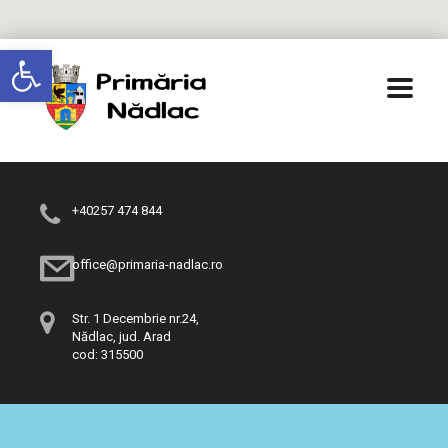
Deschide bara de unelte
+40257 474 844
office@primaria-nadlac.ro
Str. 1 Decembrie nr.24,
Nădlac, jud. Arad
cod: 315500