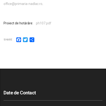
office@primaria-nadlac.ro
.
Proiect de hotărâre:
ph107.pdf
Facebook
Twitter
Partajează
SHARE
Date de Contact