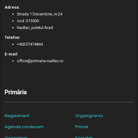
Adresa
:
Strada 1 Decembrie, nr.24
cod: 315500
Nadlac, judetul Arad
Telefon
:
+40257474844
E-mail
:
office@primaria-nadlac.ro
Primăria
Regulament
Organigrama
Agenda conducerii
Primar
Viceprimar
Secretar