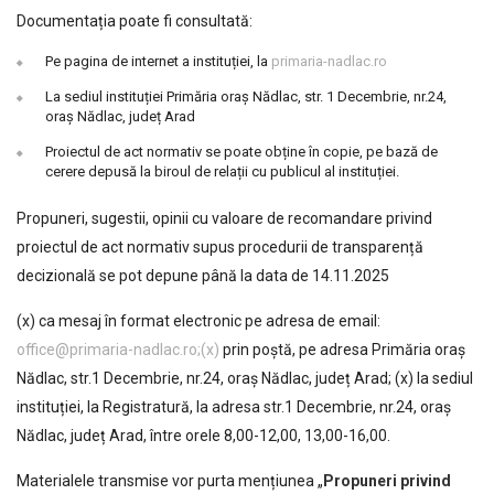
Documentația poate fi consultată:
Pe pagina de internet a instituției, la
primaria-nadlac.ro
La sediul instituției Primăria oraș Nădlac, str. 1 Decembrie, nr.24,
oraș Nădlac, județ Arad
Proiectul de act normativ se poate obține în copie, pe bază de
cerere depusă la biroul de relații cu publicul al instituției.
Propuneri, sugestii, opinii cu valoare de recomandare privind
proiectul de act normativ supus procedurii de transparență
decizională se pot depune până la data de 14.11.2025
(x) ca mesaj în format electronic pe adresa de email:
office@primaria-nadlac.ro;(x)
prin poștă, pe adresa Primăria oraș
Nădlac, str.1 Decembrie, nr.24, oraș Nădlac, județ Arad; (x) la sediul
instituției, la Registratură, la adresa str.1 Decembrie, nr.24, oraș
Nădlac, județ Arad, între orele 8,00-12,00, 13,00-16,00.
Materialele transmise vor purta mențiunea „
Propuneri privind