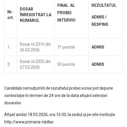
FINAL AL
REZULTATUL
DOSAR
Nr.
PROBEI
Î
NREGISTRAT LA
ADMIS /
crt.
INTERVIU
NUM
Ă
RUL
RESPINS
Dosar nr.2316 din
1.
71 puncte
ADMIS
26.02.2026
Dosar nr.2335 din
2.
50 puncte
ADMIS
27.02.2026
Candidații nemulțumiti de rezultatul probei scrise pot depune
contestație în termen de 24 ore de la data afișării selecției
dosarelor.
Afișat astăzi 18.03.2026, ora 16.00, la sediul și pe site instituție
http://www.primaria-nădlac