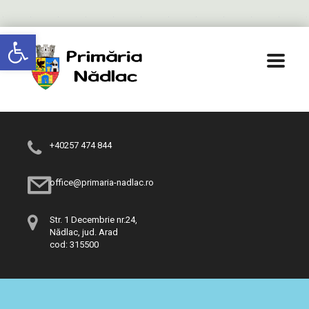
Deschide bara de unelte
+40257 474 844
office@primaria-nadlac.ro
Str. 1 Decembrie nr.24,
Nădlac, jud. Arad
cod: 315500