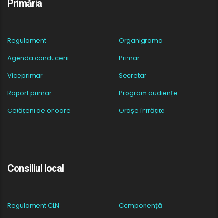
Primăria
Regulament
Organigrama
Agenda conducerii
Primar
Viceprimar
Secretar
Raport primar
Program audiențe
Cetățeni de onoare
Orașe înfrățite
Consiliul local
Regulament CLN
Componență