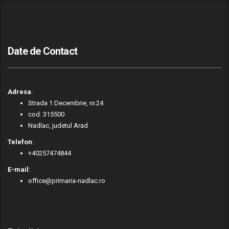
Date de Contact
Adresa
:
Strada 1 Decembrie, nr.24
cod: 315500
Nadlac, judetul Arad
Telefon
:
+40257474844
E-mail
:
office@primaria-nadlac.ro