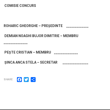
COMISIE CONCURS
ROHARIC GHEORGHE – PREȘEDINTE _____________
DEMIAN NOAGHI BUJOR DIMITRIE – MEMBRU
______________
PEȘTE CRISTIAN – MEMBRU ______________
ȘINCA ANCA STELA – SECRETAR _______________
Facebook
Twitter
Partajează
SHARE