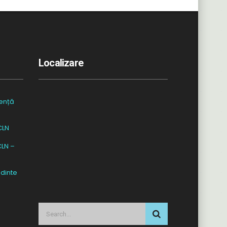
Localizare
ență
CLN
CLN –
dinte