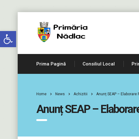
Deschide bara de unelte
Prima Pagină
Consiliul Local
Pri
Home
News
Achizitii
Anunț SEAP – Elaborare P
Anunț SEAP – Elaborare 