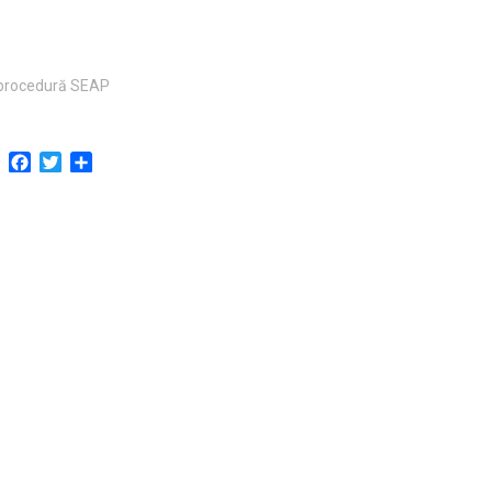
procedură SEAP
Facebook
Twitter
Partajează