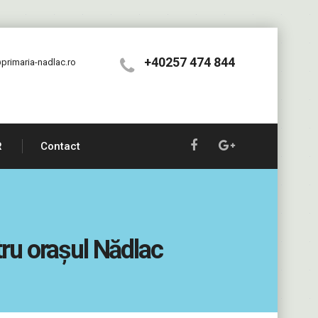
+40257 474 844
primaria-nadlac.ro
R
Contact
tru orașul Nădlac