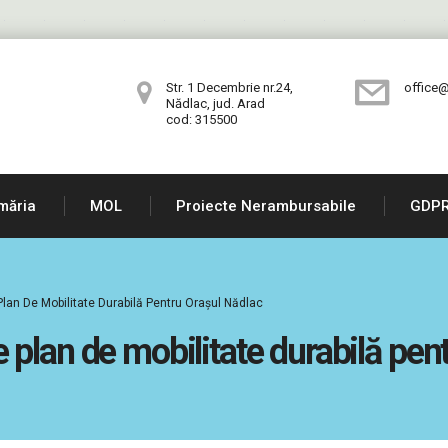
Str. 1 Decembrie nr.24,
office@
Nădlac, jud. Arad
cod: 315500
măria
MOL
Proiecte Nerambursabile
GDP
lan De Mobilitate Durabilă Pentru Orașul Nădlac
plan de mobilitate durabilă pen