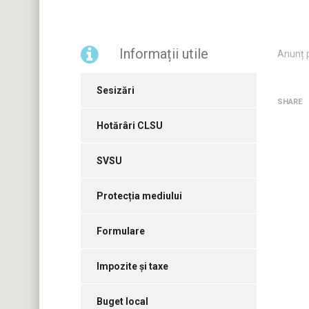
Informații utile
Anunț 
Sesizări
SHARE
Hotărâri CLSU
SVSU
Protecția mediului
Formulare
Impozite și taxe
Buget local