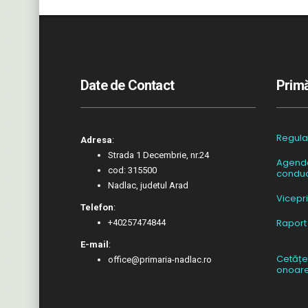
Date de Contact
Primă
Regul
Adresa
:
Strada 1 Decembrie, nr.24
Agend
cod: 315500
conduc
Nadlac, judetul Arad
Vicepr
Telefon
:
Raport
+40257474844
E-mail
:
Cetățe
office@primaria-nadlac.ro
onoar