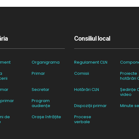
ria
Consiliul local
ament
Organigrama
Regulament CLN
Compon
a
Primar
Comisii
Proiecte
erii
hotărâri 
imar
Secretar
Hotărâri CLN
Ședințe 
video
 primar
Program
audiențe
Dispoziții primar
Minute se
ni de
Orașe înfrățite
Procese
e
verbale