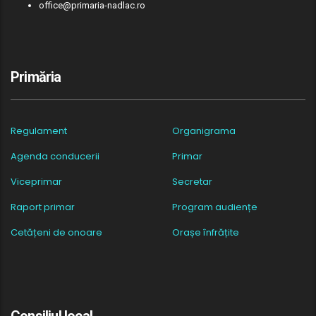
office@primaria-nadlac.ro
Primăria
Regulament
Organigrama
Agenda conducerii
Primar
Viceprimar
Secretar
Raport primar
Program audiențe
Cetățeni de onoare
Orașe înfrățite
Consiliul local