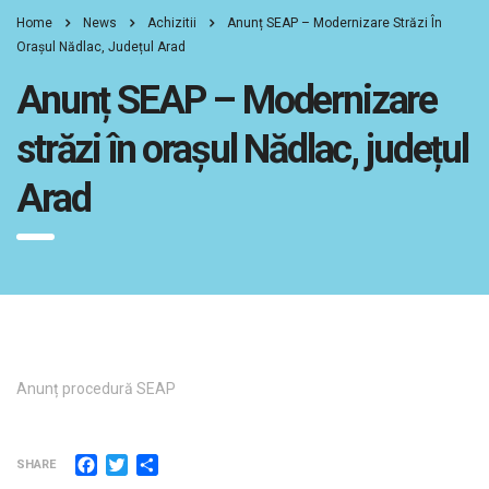
Home
News
Achizitii
Anunț SEAP – Modernizare Străzi În
Orașul Nădlac, Județul Arad
Anunț SEAP – Modernizare
străzi în orașul Nădlac, județul
Arad
Anunț procedură SEAP
Facebook
Twitter
Partajează
SHARE