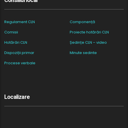
Regulament CLN
Componență
Comisii
Proiecte hotărâri CLN
Hotărâri CLN
Ședințe CLN – video
Dispoziții primar
Minute sedinte
Procese verbale
Localizare