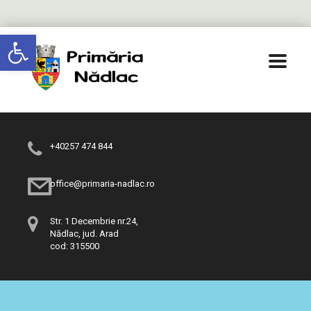
Deschide bara de unelte
+40257 474 844
office@primaria-nadlac.ro
Str. 1 Decembrie nr.24,
Nădlac, jud. Arad
cod: 315500