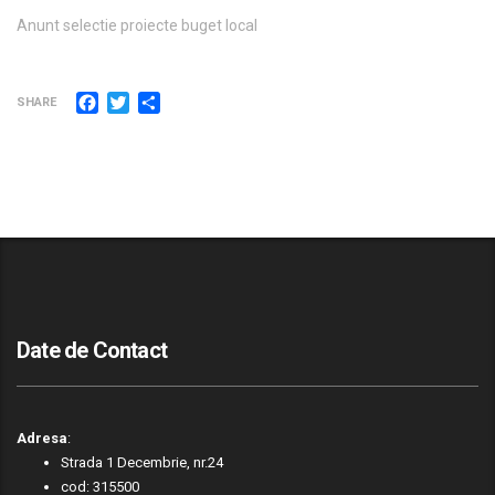
Anunt selectie proiecte buget local
Facebook
Twitter
Partajează
SHARE
Date de Contact
Adresa
:
Strada 1 Decembrie, nr.24
cod: 315500