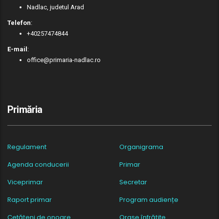
Nadlac, judetul Arad
Telefon
:
+40257474844
E-mail
:
office@primaria-nadlac.ro
Primăria
Regulament
Organigrama
Agenda conducerii
Primar
Viceprimar
Secretar
Raport primar
Program audiențe
Cetățeni de onoare
Orașe înfrățite