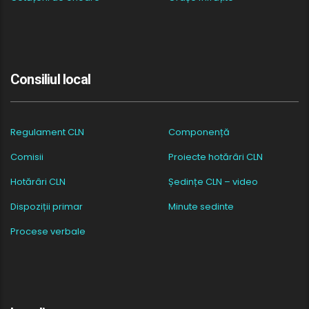
Consiliul local
Regulament CLN
Componență
Comisii
Proiecte hotărâri CLN
Hotărâri CLN
Ședințe CLN – video
Dispoziții primar
Minute sedinte
Procese verbale