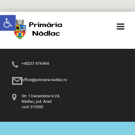
Deschide bara de unelte
+40257 474 844
office@primaria-nadlac.ro
Str. 1 Decembrie nr.24,
Nădlac, jud. Arad
cod: 315500