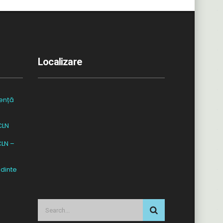
Localizare
ență
CLN
CLN –
dinte