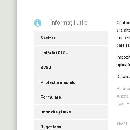
Informații utile
Conform
şi a al
impozit
Sesizări
care fa
Hotărâri CLSU
Impozit
aplica 
SVSU
Detalii a
Protecția mediului
Horărâr
Anexă ş
Formulare
Taxe –
Impozite și taxe
SHARE
Buget local