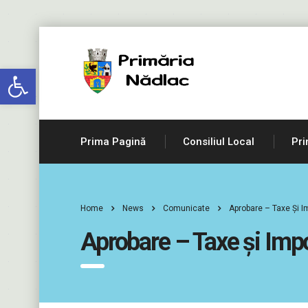
Deschide bara de unelte
Prima Pagină
Consiliul Local
Pri
Home
News
Comunicate
Aprobare – Taxe Şi I
Aprobare – Taxe şi Imp