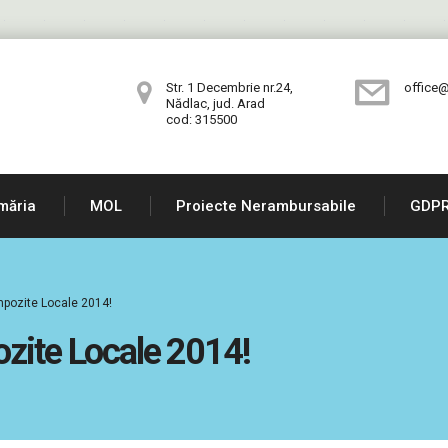
Str. 1 Decembrie nr.24,
office@
Nădlac, jud. Arad
cod: 315500
măria
MOL
Proiecte Nerambursabile
GDP
mpozite Locale 2014!
ozite Locale 2014!