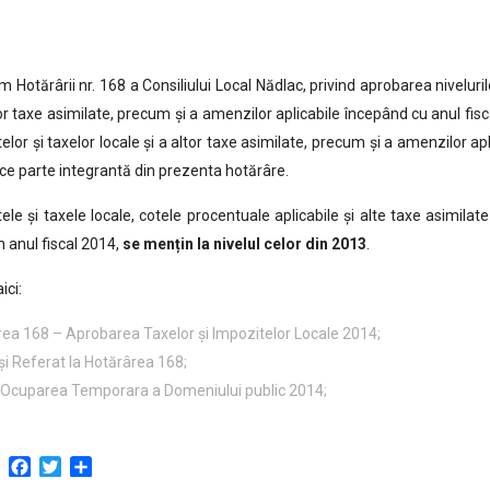
 Hotărârii nr. 168 a Consiliului Local Nădlac, privind aprobarea nivelurilo
tor taxe asimilate, precum şi a amenzilor aplicabile începând cu anul fisc
elor şi taxelor locale şi a altor taxe asimilate, precum şi a amenzilor a
ce parte integrantă din prezenta hotărâre.
ele şi taxele locale, cotele procentuale aplicabile şi alte taxe asimil
în anul fiscal 2014,
se mențin la nivelul celor din 2013
.
ici:
ea 168 – Aprobarea Taxelor şi Impozitelor Locale 2014;
i Referat la Hotărârea 168;
 Ocuparea Temporara a Domeniului public 2014;
Facebook
Twitter
Partajează