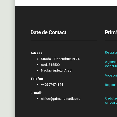
Date de Contact
Primă
Regul
Adresa
:
Strada 1 Decembrie, nr.24
Agend
cod: 315500
conduc
Nadlac, judetul Arad
Vicepr
Telefon
:
Raport
+40257474844
E-mail
:
Cetățe
office@primaria-nadlac.ro
onoar