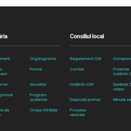
ria
Consiliul local
ament
Organigrama
Regulament CLN
Compon
a
Primar
Comisii
Proiecte
erii
hotărâri 
imar
Secretar
Hotărâri CLN
Ședințe 
video
 primar
Program
audiențe
Dispoziții primar
Minute se
ni de
Orașe înfrățite
Procese
e
verbale