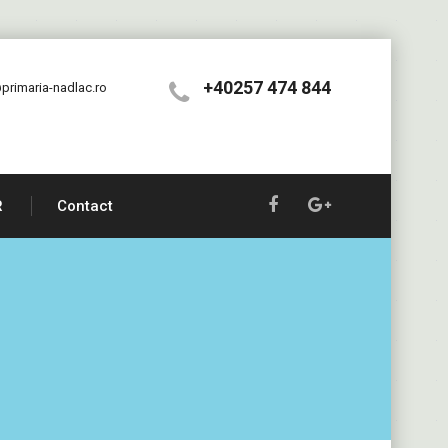
+40257 474 844
primaria-nadlac.ro
R
Contact