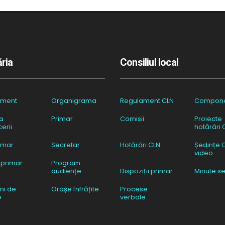
ria
Consiliul local
ament
Organigrama
Regulament CLN
Compon
a
Primar
Comisii
Proiecte
erii
hotărâri 
imar
Secretar
Hotărâri CLN
Ședințe 
video
 primar
Program
audiențe
Dispoziții primar
Minute se
ni de
Orașe înfrățite
Procese
e
verbale