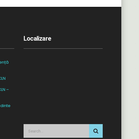
Localizare
ență
CLN
CLN –
dinte