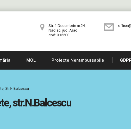
Str. 1 Decembrie nr.24,
office@
Nădlac, jud. Arad
cod: 315500
măria
MOL
Proiecte Nerambursabile
GDP
ete, Str.N.Balcescu
ete, str.N.Balcescu