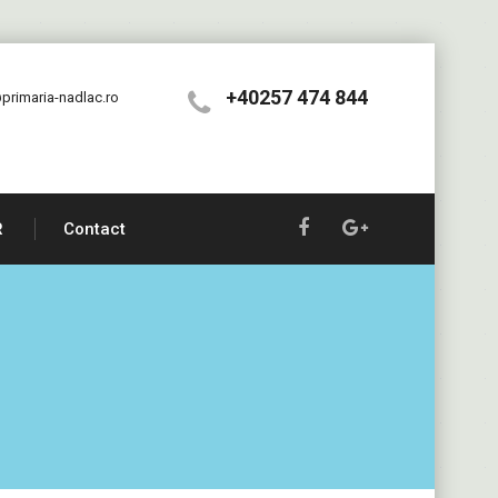
+40257 474 844
primaria-nadlac.ro
R
Contact