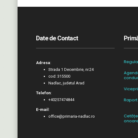
Date de Contact
Primă
Regul
Adresa
:
Strada 1 Decembrie, nr.24
Agend
cod: 315500
conduc
Nadlac, judetul Arad
Vicepr
Telefon
:
Raport
+40257474844
E-mail
:
Cetățe
office@primaria-nadlac.ro
onoar