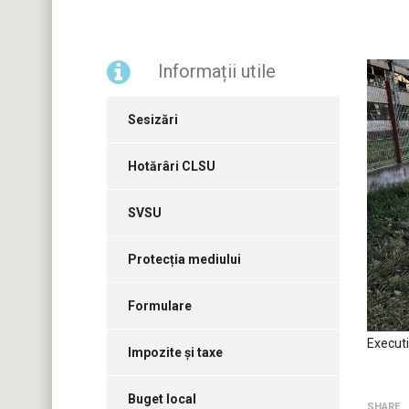
Informații utile
Sesizări
Hotărâri CLSU
SVSU
Protecția mediului
Formulare
Executi
Impozite și taxe
Buget local
SHARE