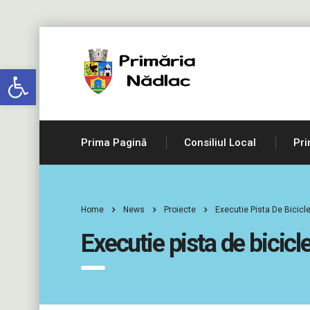
Deschide bara de unelte
Prima Pagină
Consiliul Local
Pri
Home
News
Proiecte
Executie Pista De Bicicl
Executie pista de bicicl