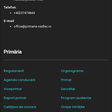
Telefon
:
+40257474844
E-mail
:
office@primaria-nadlac.ro
Primăria
Regulament
Organigrama
Agenda conducerii
Primar
Viceprimar
Secretar
Raport primar
Program audiențe
Cetățeni de onoare
Orașe înfrățite