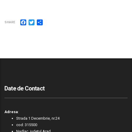
Facebook
Twitter
Partajează
SHARE
Date de Contact
Adresa
:
Strada 1 Decembrie, nr.24
cod: 315500
Nadlac, judetul Arad