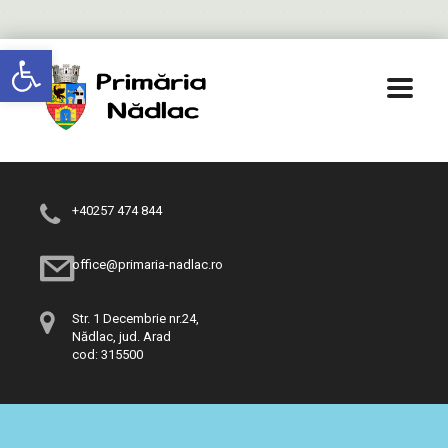
Deschide bara de unelte
+40257 474 844
office@primaria-nadlac.ro
Str. 1 Decembrie nr.24,
Nădlac, jud. Arad
cod: 315500