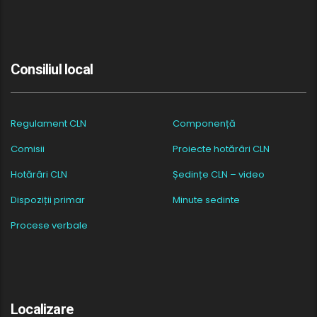
Consiliul local
Regulament CLN
Componență
Comisii
Proiecte hotărâri CLN
Hotărâri CLN
Ședințe CLN – video
Dispoziții primar
Minute sedinte
Procese verbale
Localizare