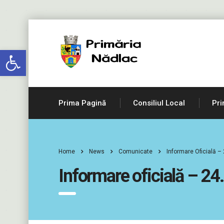
Deschide bara de unelte
Prima Pagină
Consiliul Local
Pri
Home
News
Comunicate
Informare Oficială –
Informare oficială – 2