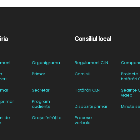
ria
Consiliul local
ament
Organigrama
Regulament CLN
Compon
a
Primar
Comisii
Proiecte
erii
hotărâri 
imar
Secretar
Hotărâri CLN
Ședințe 
video
 primar
Program
audiențe
Dispoziții primar
Minute se
ni de
Orașe înfrățite
Procese
e
verbale