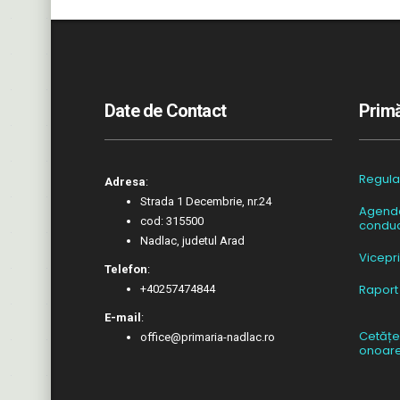
Date de Contact
Primă
Regul
Adresa
:
Strada 1 Decembrie, nr.24
Agend
cod: 315500
conduc
Nadlac, judetul Arad
Vicepr
Telefon
:
Raport
+40257474844
E-mail
:
Cetățe
office@primaria-nadlac.ro
onoar