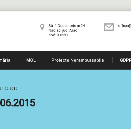
Str. 1 Decembrie nr.24,
office@
Nădlac, jud. Arad
cod: 315500
măria
MOL
Proiecte Nerambursabile
GDP
 24.06.2015
4.06.2015