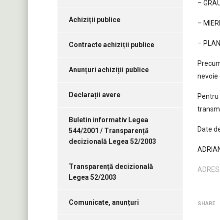
– GRÂ
Achiziții publice
– MIER
– PLAN
Contracte achiziții publice
Precum
Anunțuri achiziții publice
nevoie 
Declarații avere
Pentru 
transmi
Buletin informativ Legea
Date de
544/2001 / Transparență
decizională Legea 52/2003
ADRIAN
Transparență decizională
ADRESA
Legea 52/2003
Comunicate, anunțuri
SHARE