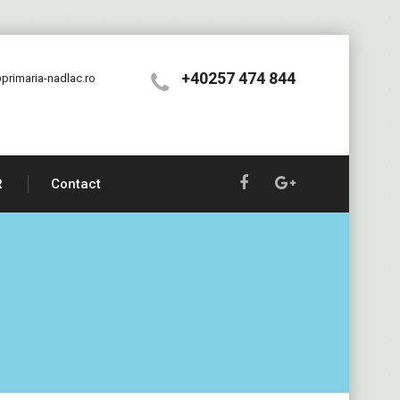
+40257 474 844
primaria-nadlac.ro
R
Contact