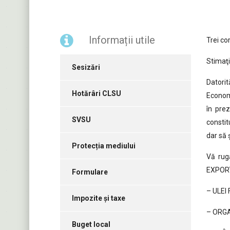
Informații utile
Trei co
Stimaţi
Sesizări
Datori
Hotărâri CLSU
Econom
în pre
SVSU
constit
dar să 
Protecția mediului
Vă rugă
EXPORT
Formulare
– ULEI
Impozite și taxe
– ORGA
Buget local