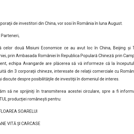
rporaţii de investitori din China, vor sosi în România în luna August.
 Parteneri,
tă celor două Misiuni Economice ce au avut loc în China, Beijing şi 
iei, prin Ambasada României în Republica Populară Chineză prin Camp
zent, echipa Avangarde are plăcerea să vă informeze că la începutul
uită din 3 corporaţii chineze, interesate de relaţii comerciale cu Rom
şi discute despre posibilităţile de investiţii în domeniul de interes.
m să ne sprijiniţi în transmiterea acestei circulare, spre a fi infor
UL producţiei româneşti pentru:
 FLOAREA SOARELUI
NE VITĂ ŞI CARCASE