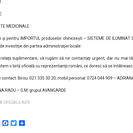
U
E
TE MEDICINALE
 şi pentru IMPORTUL produselor chinezeşti – SISTEME DE ILUMINAT 
de investiţie din partea administraţiei locale.
relaţii suplimentare, vă rugăm să ne contactaţi urgent, dar nu mai târ
tem o listă oficială cu reprezentanţii români, ce doresc să se întâlneasc
 contact: Birou: 021 335 30 20; mobil personal: 0724 044 909 – ADRIA
A RADU – G.M. grupul AVANGARDE
 OFICIALĂ AICI!
Facebook
Twitter
Partajează