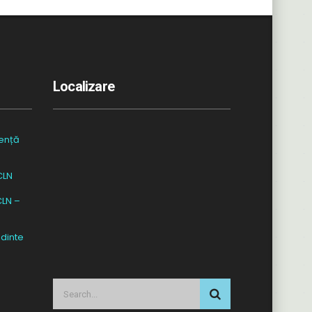
Localizare
ență
CLN
CLN –
dinte