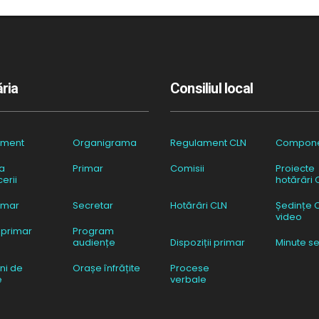
ria
Consiliul local
ament
Organigrama
Regulament CLN
Compon
a
Primar
Comisii
Proiecte
erii
hotărâri 
imar
Secretar
Hotărâri CLN
Ședințe 
video
 primar
Program
audiențe
Dispoziții primar
Minute se
ni de
Orașe înfrățite
Procese
e
verbale