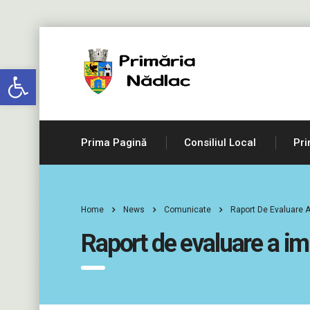
Deschide bara de unelte
Prima Pagină
Consiliul Local
Pri
Home
News
Comunicate
Raport De Evaluare A
Raport de evaluare a i