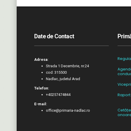
Date de Contact
Primă
Regul
Adresa
:
Strada 1 Decembrie, nr.24
Agend
cod: 315500
conduc
Nadlac, judetul Arad
Vicepr
Telefon
:
Raport
+40257474844
E-mail
:
Cetățe
office@primaria-nadlac.ro
onoar