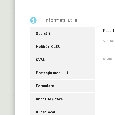
Informații utile
Raport 
Sesizări
VIZUAL
Hotărâri CLSU
SHARE
SVSU
Protecția mediului
Formulare
Impozite și taxe
Buget local