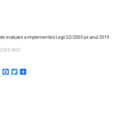
de evaluare a implementării Legii 52/2003 pe anul 2019
IZ
AȚI AICI!
Facebook
Twitter
Partajează