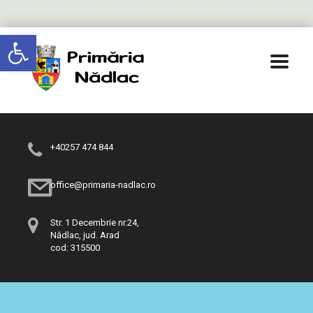
Deschide bara de unelte
+40257 474 844
office@primaria-nadlac.ro
Str. 1 Decembrie nr.24,
Nădlac, jud. Arad
cod: 315500