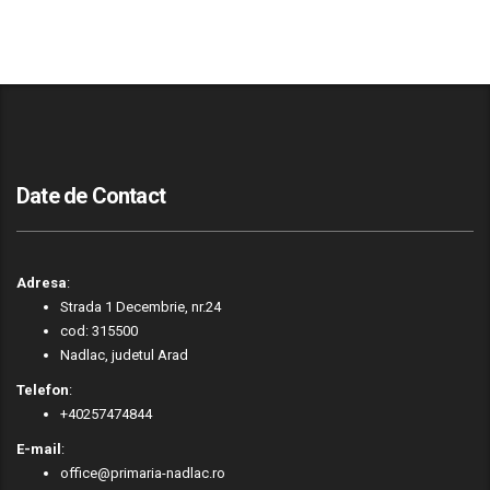
Date de Contact
Adresa
:
Strada 1 Decembrie, nr.24
cod: 315500
Nadlac, judetul Arad
Telefon
:
+40257474844
E-mail
:
office@primaria-nadlac.ro