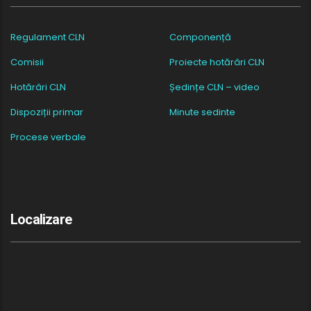
Regulament CLN
Componență
Comisii
Proiecte hotărâri CLN
Hotărâri CLN
Ședințe CLN – video
Dispoziții primar
Minute sedinte
Procese verbale
Localizare