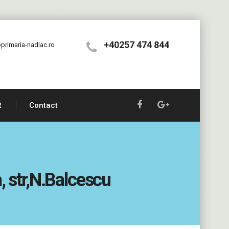
+40257 474 844
primaria-nadlac.ro
R
Contact
a, str,N.Balcescu