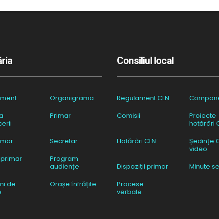
ria
Consiliul local
ament
Organigrama
Regulament CLN
Compon
a
Primar
Comisii
Proiecte
erii
hotărâri 
imar
Secretar
Hotărâri CLN
Ședințe 
video
 primar
Program
audiențe
Dispoziții primar
Minute se
ni de
Orașe înfrățite
Procese
e
verbale