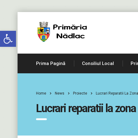
Deschide bara de unelte
Prima Pagină
Consiliul Local
Pri
Home
News
Proiecte
Lucrari Reparatii La Zon
Lucrari reparatii la zon