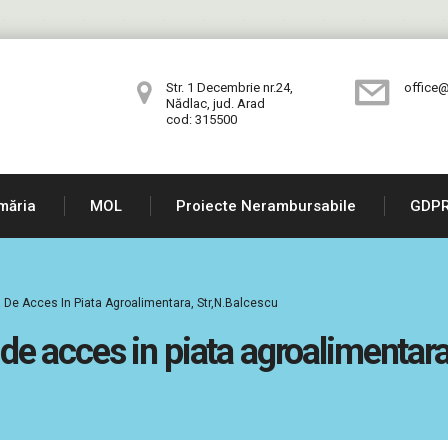
Str. 1 Decembrie nr.24,
office@
Nădlac, jud. Arad
cod: 315500
măria
MOL
Proiecte Nerambursabile
GDP
a De Acces In Piata Agroalimentara, Str,N.Balcescu
a de acces in piata agroalimentar