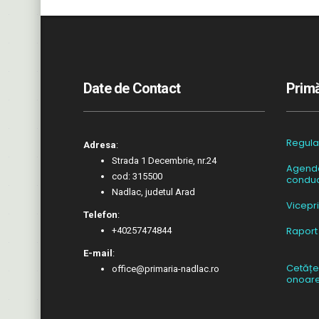
Date de Contact
Primă
Regul
Adresa
:
Strada 1 Decembrie, nr.24
Agend
cod: 315500
conduc
Nadlac, judetul Arad
Vicepr
Telefon
:
Raport
+40257474844
E-mail
:
Cetățe
office@primaria-nadlac.ro
onoar