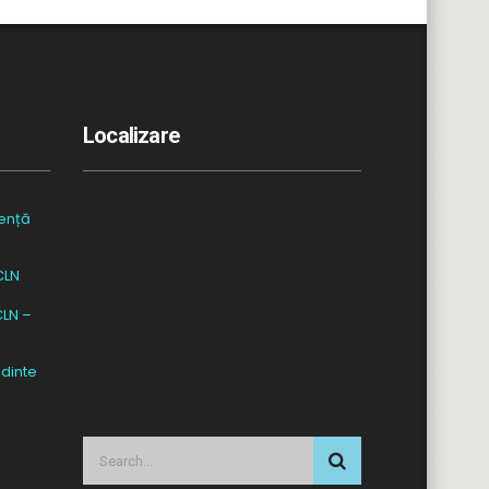
Localizare
ență
CLN
CLN –
dinte