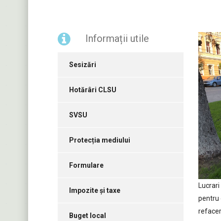
Informații utile
Sesizări
Hotărâri CLSU
SVSU
Protecția mediului
Formulare
Lucrari
Impozite și taxe
pentru 
refacer
Buget local