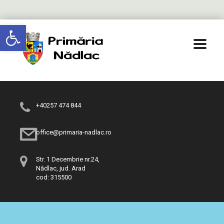
Deschide bara de unelte
+40257 474 844
office@primaria-nadlac.ro
Str. 1 Decembrie nr.24,
Nădlac, jud. Arad
cod: 315500