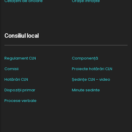
Cetățeni de onoare
Orașe înfrățite
Consiliul local
Regulament CLN
Componență
Comisii
Proiecte hotărâri CLN
Hotărâri CLN
Ședințe CLN – video
Dispoziții primar
Minute sedinte
Procese verbale