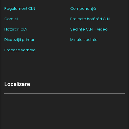
Regulament CLN
Componență
Comisii
Proiecte hotărâri CLN
Hotărâri CLN
Ședințe CLN – video
Dispoziții primar
Minute sedinte
Procese verbale
Localizare