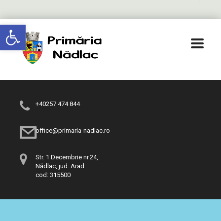
Deschide bara de unelte
+40257 474 844
office@primaria-nadlac.ro
Str. 1 Decembrie nr.24,
Nădlac, jud. Arad
cod: 315500