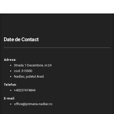
Date de Contact
Adresa
:
Strada 1 Decembrie, nr.24
cod: 315500
Nadlac, judetul Arad
Telefon
:
+40257474844
E-mail
:
office@primaria-nadlac.ro