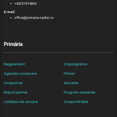
+40257474844
E-mail
:
office@primaria-nadlac.ro
Primăria
Regulament
Organigrama
Agenda conducerii
Primar
Viceprimar
Secretar
Raport primar
Program audiențe
Cetățeni de onoare
Orașe înfrățite