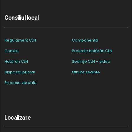
Consiliul local
Regulament CLN
Componență
Comisii
Proiecte hotărâri CLN
Hotărâri CLN
Ședințe CLN – video
Dispoziții primar
Minute sedinte
Procese verbale
Localizare