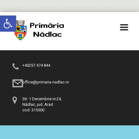
Deschide bara de unelte
+40257 474 844
office@primaria-nadlac.ro
Str. 1 Decembrie nr.24,
Nădlac, jud. Arad
cod: 315500