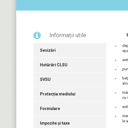
Informații utile
dep
Sesizări
spa
evi
Hotărâri CLSU
pur
beţ
SVSU
alc
mân
Protecția mediului
cu 
evi
Formulare
men
le 
Impozite și taxe