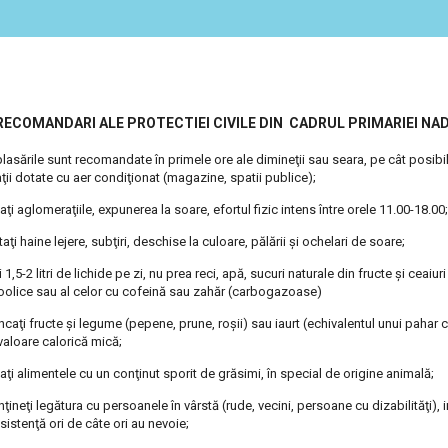
RECOMANDARI ALE PROTECTIEI CIVILE DIN CADRUL PRIMARIEI N
lasările sunt recomandate în primele ore ale dimineţii sau seara, pe cât posibi
ţii dotate cu aer condiţionat (magazine, spatii publice);
taţi aglomeraţiile, expunerea la soare, efortul fizic intens între orele 11.00-18.00;
taţi haine lejere, subţiri, deschise la culoare, pălării şi ochelari de soare;
i 1,5-2 litri de lichide pe zi, nu prea reci, apă, sucuri naturale din fructe şi ceaiu
oolice sau al celor cu cofeină sau zahăr (carbogazoase)
caţi fructe şi legume (pepene, prune, roşii) sau iaurt (echivalentul unui pahar c
valoare calorică mică;
taţi alimentele cu un conţinut sporit de grăsimi, în special de origine animală;
ţineţi legătura cu persoanele în vârstă (rude, vecini, persoane cu dizabilităţi),
asistenţă ori de câte ori au nevoie;