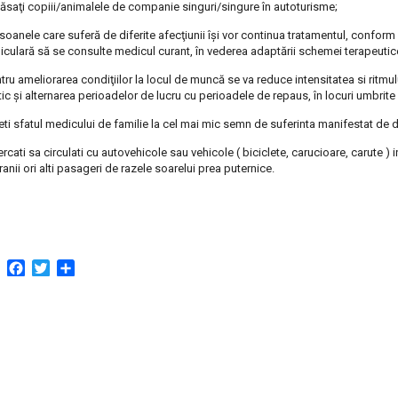
lăsaţi copiii/animalele de companie singuri/singure în autoturisme;
soanele care suferă de diferite afecţiunii îşi vor continua tratamentul, conform i
iculară să se consulte medicul curant, în vederea adaptării schemei terapeutice 
tru ameliorarea condiţiilor la locul de muncă se va reduce intensitatea si ritmului
tic şi alternarea perioadelor de lucru cu perioadele de repaus, în locuri umbrite
eti sfatul medicului de familie la cel mai mic semn de suferinta manifestat de
ercati sa circulati cu autovehicole sau vehicole ( biciclete, carucioare, carute ) in
ranii ori alti pasageri de razele soarelui prea puternice.
Facebook
Twitter
Partajează