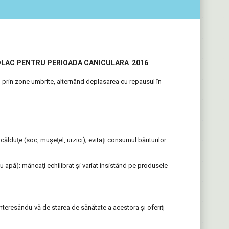
ADLAC PENTRU PERIOADA CANICULARA 2016
l prin zone umbrite, alternând deplasarea cu repausul în
ri călduţe (soc, muşeţel, urzici); evitaţi consumul băuturilor
u apă); mâncaţi echilibrat şi variat insistând pe produsele
 interesându-vă de starea de sănătate a acestora şi oferiţi-