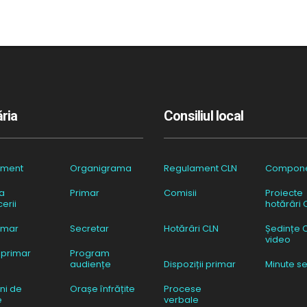
ria
Consiliul local
ament
Organigrama
Regulament CLN
Compon
a
Primar
Comisii
Proiecte
erii
hotărâri 
imar
Secretar
Hotărâri CLN
Ședințe 
video
 primar
Program
audiențe
Dispoziții primar
Minute se
ni de
Orașe înfrățite
Procese
e
verbale