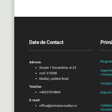
Date de Contact
Primă
Regul
Adresa
:
Strada 1 Decembrie, nr.24
Agend
cod: 315500
conduc
Nadlac, judetul Arad
Vicepr
Telefon
:
Raport
+40257474844
E-mail
:
Cetățe
office@primaria-nadlac.ro
onoar