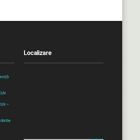
Localizare
ență
CLN
CLN –
dinte