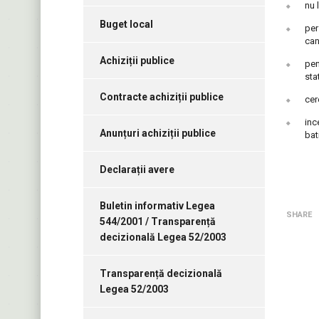
nu 
Buget local
per
can
Achiziții publice
pen
sta
Contracte achiziții publice
cer
inc
Anunțuri achiziții publice
bat
Declarații avere
Buletin informativ Legea
SHARE
544/2001 / Transparență
decizională Legea 52/2003
Transparență decizională
Legea 52/2003