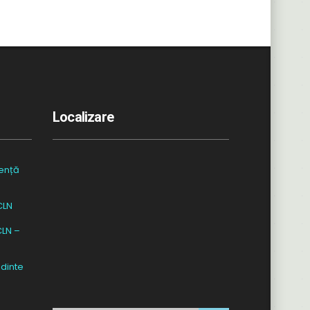
Localizare
ență
CLN
CLN –
dinte