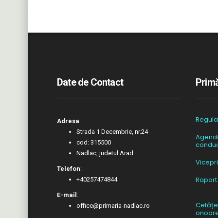
Date de Contact
Primă
Regul
Adresa
:
Strada 1 Decembrie, nr.24
Agend
cod: 315500
conduc
Nadlac, judetul Arad
Vicepr
Telefon
:
Raport
+40257474844
E-mail
:
Cetățe
office@primaria-nadlac.ro
onoar