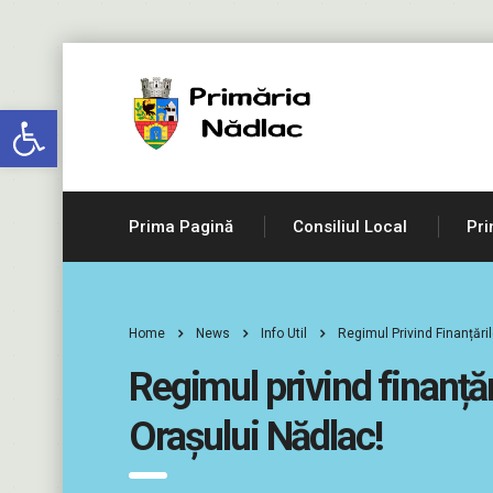
Deschide bara de unelte
Prima Pagină
Consiliul Local
Pri
Home
News
Info Util
Regimul Privind Finanțări
Regimul privind finanțăr
Orașului Nădlac!