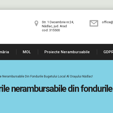
Str. 1 Decembrie nr.24,
office@
Nădlac, jud. Arad
cod: 315500
măria
MOL
Proiecte Nerambursabile
GDP
le Nerambursabile Din Fondurile Bugetului Local Al Orașului Nădlac!
ile nerambursabile din fondurile 