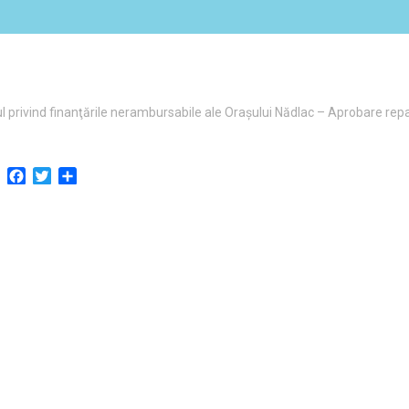
 privind finanţările nerambursabile ale Oraşului Nădlac – Aprobare rep
Facebook
Twitter
Partajează