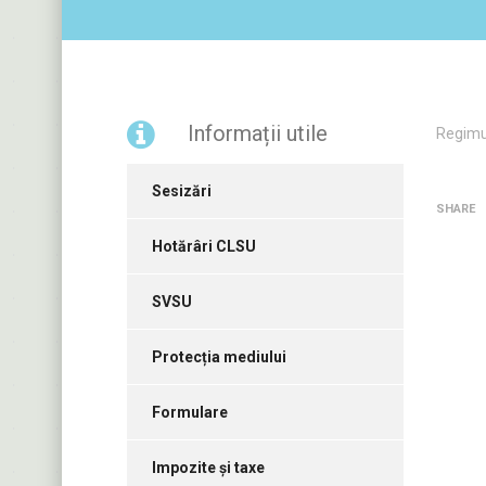
Informații utile
Regimul
Sesizări
SHARE
Hotărâri CLSU
SVSU
Protecția mediului
Formulare
Impozite și taxe