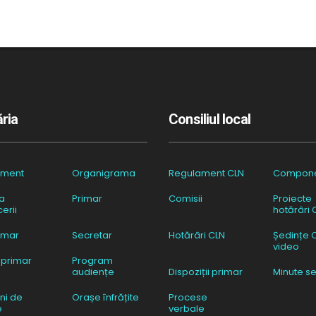
ria
Consiliul local
ament
Organigrama
Regulament CLN
Compon
a
Primar
Comisii
Proiecte
erii
hotărâri 
imar
Secretar
Hotărâri CLN
Ședințe 
video
 primar
Program
audiențe
Dispoziții primar
Minute se
ni de
Orașe înfrățite
Procese
e
verbale