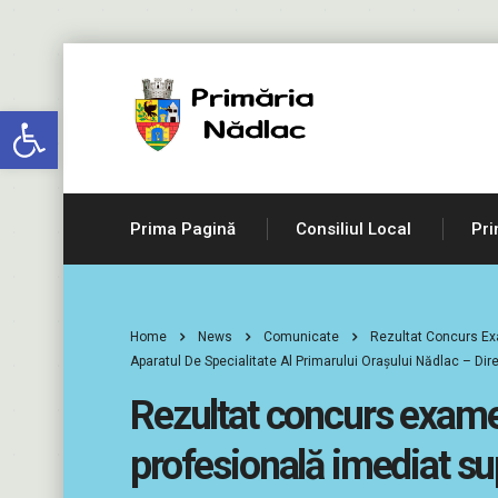
Deschide bara de unelte
Prima Pagină
Consiliul Local
Pri
Home
News
Comunicate
Rezultat Concurs Exa
Aparatul De Specialitate Al Primarului Orașului Nădlac – Dire
Rezultat concurs examen
profesională imediat sup