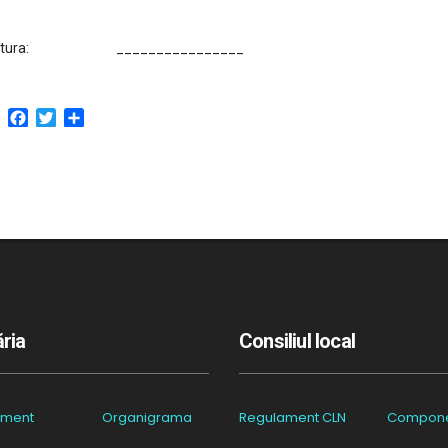
ătura: ________________
Facebook
Twitter
Partajează
ria
Consiliul local
ament
Organigrama
Regulament CLN
Compon