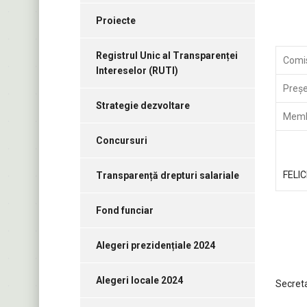
Proiecte
Registrul Unic al Transparenței
Comis
Intereselor (RUTI)
Preş
Strategie dezvoltare
Memb
Concursuri
MAZ
FELIC
Transparență drepturi salariale
Fond funciar
Alegeri prezidențiale 2024
Alegeri locale 2024
Secret