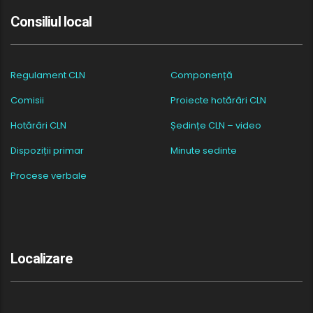
Consiliul local
Regulament CLN
Componență
Comisii
Proiecte hotărâri CLN
Hotărâri CLN
Ședințe CLN – video
Dispoziții primar
Minute sedinte
Procese verbale
Localizare