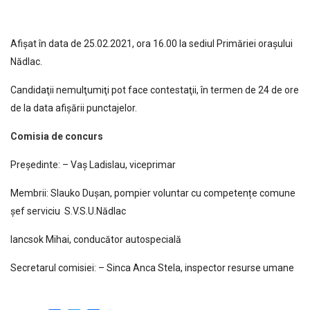
Afişat în data de 25.02.2021, ora 16.00 la sediul Primăriei oraşului
Nădlac.
Candidaţii nemulţumiţi pot face contestaţii, în termen de 24 de ore
de la data afişării punctajelor.
Comisia de concurs
Preşedinte: – Vaș Ladislau, viceprimar
Membrii: Slauko Dușan, pompier voluntar cu competențe comune
şef serviciu S.V.S.U.Nădlac
Iancsok Mihai, conducător autospecială
Secretarul comisiei: – Sinca Anca Stela, inspector resurse umane