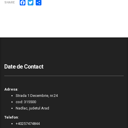
Facebook
Twitter
Partajează
SHARE
Date de Contact
Adresa
:
Strada 1 Decembrie, nr.24
cod: 315500
Nadlac, judetul Arad
Telefon
:
+40257474844