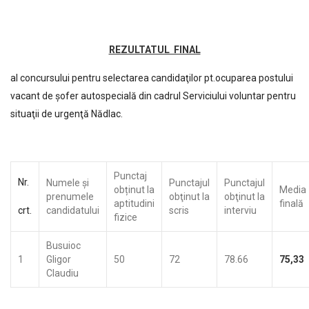
REZULTATUL FINAL
al concursului pentru selectarea candidaţilor pt.ocuparea postului
vacant de şofer autospecială din cadrul Serviciului voluntar pentru
situaţii de urgenţă Nădlac.
Punctaj
Nr.
Numele şi
Punctajul
Punctajul
obținut la
Media
prenumele
obţinut la
obţinut la
aptitudini
finală
crt.
candidatului
scris
interviu
fizice
Busuioc
1
Gligor
50
72
78.66
75,33
Claudiu