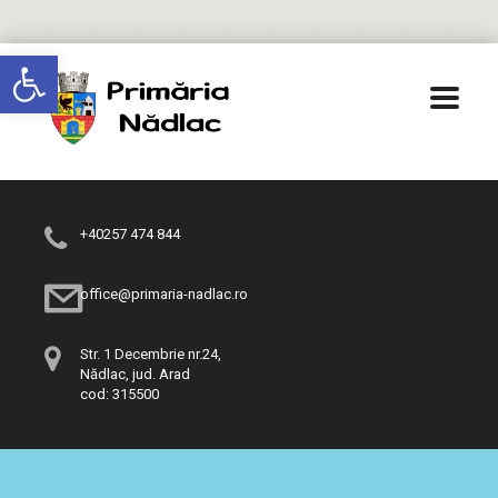
Deschide bara de unelte
+40257 474 844
office@primaria-nadlac.ro
Str. 1 Decembrie nr.24,
Nădlac, jud. Arad
cod: 315500