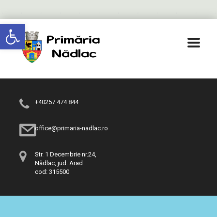
Deschide bara de unelte
+40257 474 844
office@primaria-nadlac.ro
Str. 1 Decembrie nr.24,
Nădlac, jud. Arad
cod: 315500