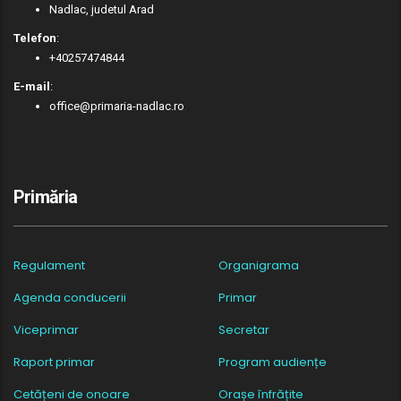
Nadlac, judetul Arad
Telefon
:
+40257474844
E-mail
:
office@primaria-nadlac.ro
Primăria
Regulament
Organigrama
Agenda conducerii
Primar
Viceprimar
Secretar
Raport primar
Program audiențe
Cetățeni de onoare
Orașe înfrățite