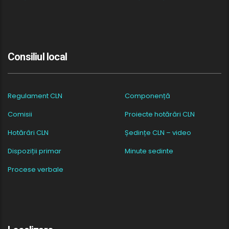
Consiliul local
Regulament CLN
Componență
Comisii
Proiecte hotărâri CLN
Hotărâri CLN
Ședințe CLN – video
Dispoziții primar
Minute sedinte
Procese verbale