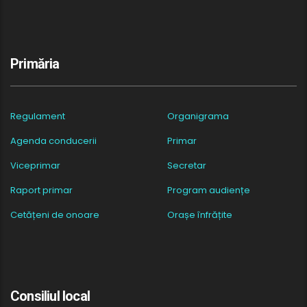
Primăria
Regulament
Organigrama
Agenda conducerii
Primar
Viceprimar
Secretar
Raport primar
Program audiențe
Cetățeni de onoare
Orașe înfrățite
Consiliul local