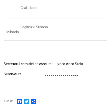
Cralic Ioan
Leginszki Susana
Mihaela
Secretarul comisiei de concurs : Şinca Anca Stela
Semnătura: _________________
Facebook
Twitter
Partajează
SHARE