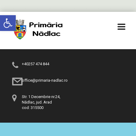
Deschide bara de unelte
+40257 474 844
office@primaria-nadlac.ro
Str. 1 Decembrie nr.24,
Nădlac, jud. Arad
cod: 315500