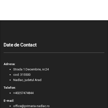
Date de Contact
Adresa
:
Strada 1 Decembrie, nr.24
cod: 315500
Nadlac, judetul Arad
Telefon
:
+40257474844
E-mail
:
office@primaria-nadlac.ro