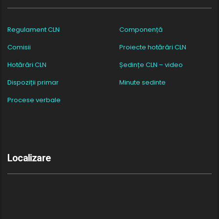
Regulament CLN
Componență
Comisii
Proiecte hotărâri CLN
Hotărâri CLN
Ședințe CLN – video
Dispoziții primar
Minute sedinte
Procese verbale
Localizare