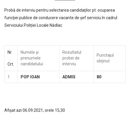
Probă de interviu pentru selectarea candidaţilor pt. ocuparea
funcţiei publice de conducere vacante de şef serviciu în cadrul
Serviciului Poliției Locale Nădlac.
Nr.
Numele şi
Rezultatul
Punctajul
prenumele
probei de
obţinut
candidatului
interviu
Crt.
1
POP IOAN
ADMIS
80
Afişat azi 06.09.2021, orele 15,30