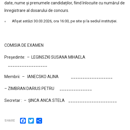
date, nume și prenumele candidaților, fiind înlocuite cu numărul de
înregistrare al dosarului de concurs.
Afișat astăzi 30.03.2026, ora 16:00, pe site și la sediul instituției.
COMISIA DE EXAMEN
Preşedinte: – LEGINSZKI SUSANA MIHAELA
_________________
Membrii: – IANECSKO ALINA __________________
– ZIMBRAN DARIUS PETRU ______________
Secretar : – ȘINCA ANCA STELA _____________________
Facebook
Twitter
Partajează
SHARE