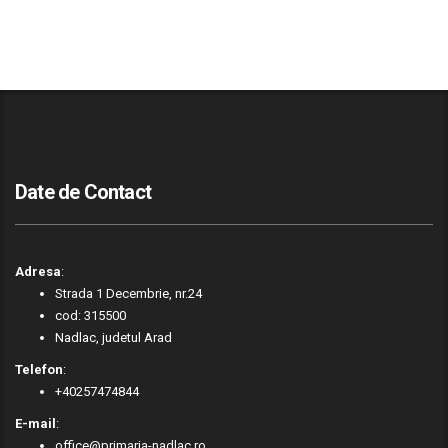
Date de Contact
Adresa
:
Strada 1 Decembrie, nr.24
cod: 315500
Nadlac, judetul Arad
Telefon
:
+40257474844
E-mail
:
office@primaria-nadlac.ro