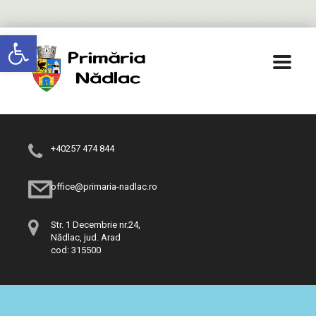
Deschide bara de unelte
+40257 474 844
office@primaria-nadlac.ro
Str. 1 Decembrie nr.24,
Nădlac, jud. Arad
cod: 315500