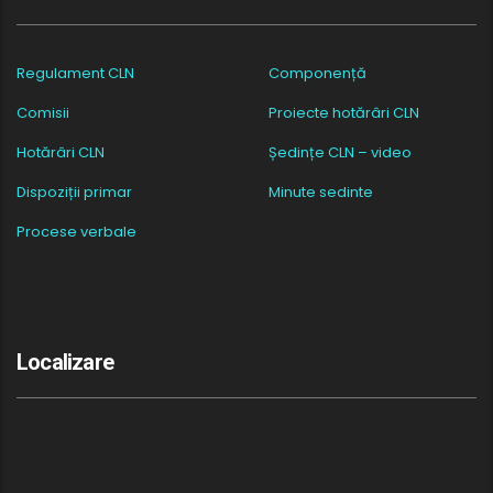
Regulament CLN
Componență
Comisii
Proiecte hotărâri CLN
Hotărâri CLN
Ședințe CLN – video
Dispoziții primar
Minute sedinte
Procese verbale
Localizare