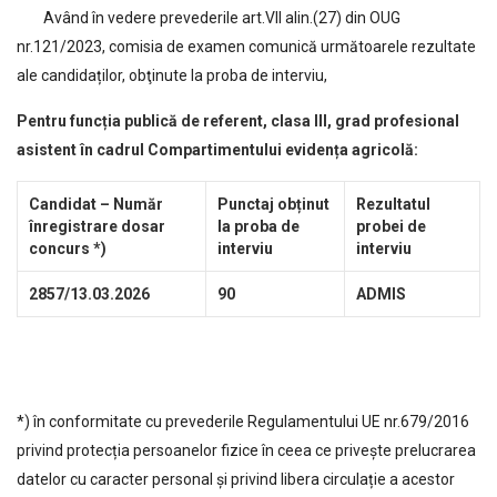
Având în vedere prevederile art.VII alin.(27) din OUG
nr.121/2023, comisia de examen comunică următoarele rezultate
ale candidaților, obţinute la proba de interviu,
Pentru funcția publică de referent, clasa III, grad profesional
asistent în cadrul Compartimentului evidența agricolă:
Candidat – Număr
Punctaj obținut
Rezultatul
înregistrare dosar
la proba de
probei de
concurs *)
interviu
interviu
2857/13.03.2026
90
ADMIS
*) în conformitate cu prevederile Regulamentului UE nr.679/2016
privind protecția persoanelor fizice în ceea ce privește prelucrarea
datelor cu caracter personal și privind libera circulație a acestor