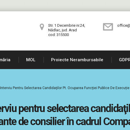
Str. 1 Decembrie nr.24,
office@
Nădlac, jud. Arad
cod: 315500
măria
MOL
Proiecte Nerambursabile
GDP
 Interviu Pentru Selectarea Candidaţilor Pt. Ocuparea Funcţiei Publice De Execuți
erviu pentru selectarea candidaţi
ante de consilier în cadrul Com