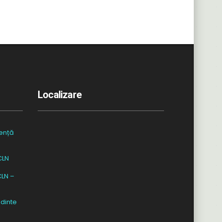
Localizare
ență
CLN
CLN –
dinte