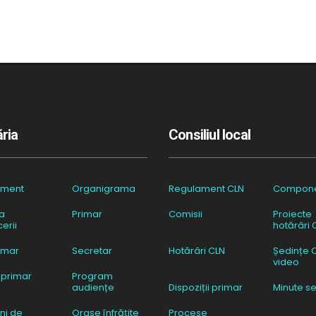
ria
Consiliul local
ament
Organigrama
Regulament CLN
Compon
a
Primar
Comisii
Proiecte
erii
hotărâri 
imar
Secretar
Hotărâri CLN
Ședințe 
video
 primar
Program
audiențe
Dispoziții primar
Minute se
ni de
Orașe înfrățite
Procese