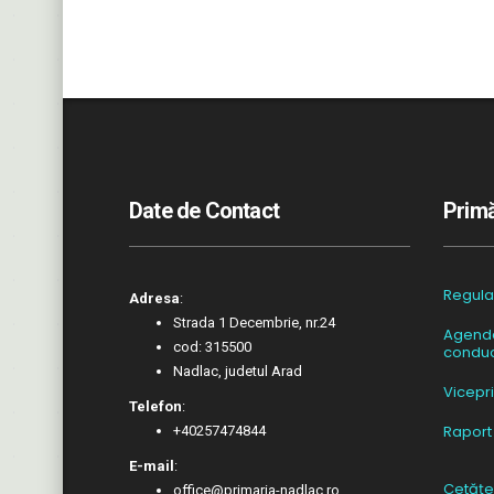
Date de Contact
Primă
Regul
Adresa
:
Strada 1 Decembrie, nr.24
Agend
cod: 315500
conduc
Nadlac, judetul Arad
Vicepr
Telefon
:
Raport
+40257474844
E-mail
:
Cetățe
office@primaria-nadlac.ro