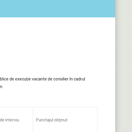
blice de execuție vacante de consilier în cadrul
sm
de interviu
Punctajul obţinut