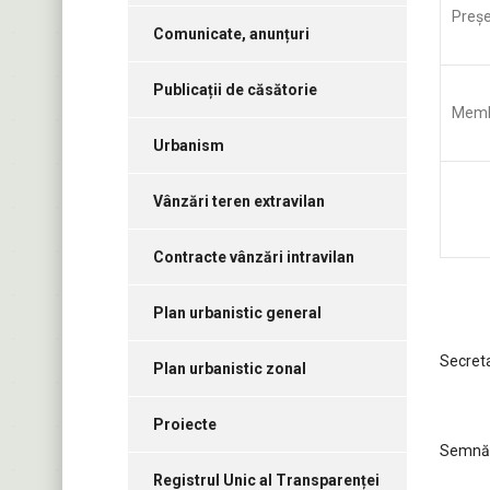
Preşe
Comunicate, anunțuri
Publicații de căsătorie
Memb
Urbanism
Vânzări teren extravilan
Legi
Contracte vânzări intravilan
Plan urbanistic general
Secreta
Plan urbanistic zonal
Proiecte
Semn
Registrul Unic al Transparenței