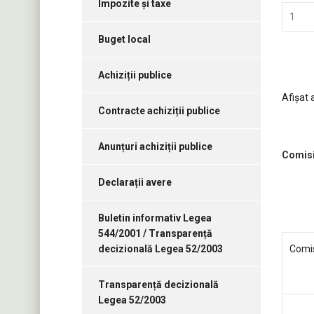
Impozite și taxe
1
Buget local
Achiziții publice
Afişat 
Contracte achiziții publice
Anunțuri achiziții publice
Comisi
Declarații avere
Buletin informativ Legea
544/2001 / Transparență
decizională Legea 52/2003
Comis
Transparență decizională
Legea 52/2003