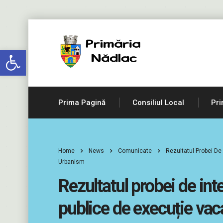
Deschide bara de unelte
Prima Pagină
Consiliul Local
Pri
Home
News
Comunicate
Rezultatul Probei De
Urbanism
Rezultatul probei de int
publice de execuție vac