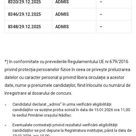
8320/29.12.2025
ADMIS
–
8346/29.12.2025
ADMIS
–
8348/29.12.2025
ADMIS
–
*) în conformitate cu prevederile Regulamentului UE nr.679/2016
privind protecția persoanelor fizice în ceea ce privește prelucrarea
datelor cu caracter personal și privind libera circulație a acestor
date, nume și prenumele candidaților, fiind înlocuite cu numărul de
înregistrare al dosarului de concurs.
Candidatul declarat ,,admis” în urma verificării eligibilității
candidaților va susține proba scrisă în data de 15.01.2026 ora 11,00
la sediul Primăriei oraşului Nădlac.
Eventualele contestații privind rezultatul verificării eligibilității
candidaților se pot depune la Registratura instituției, până la data de
19.01.2026, ora 15,00.