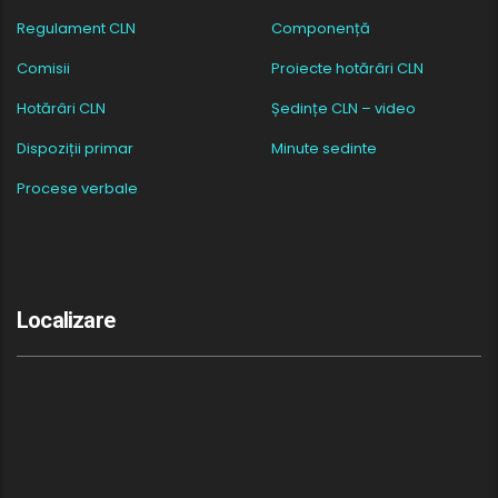
Regulament CLN
Componență
Comisii
Proiecte hotărâri CLN
Hotărâri CLN
Ședințe CLN – video
Dispoziții primar
Minute sedinte
Procese verbale
Localizare