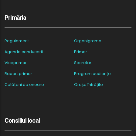
Primăria
Regulament
Organigrama
Agenda conducerii
Primar
Viceprimar
Secretar
Raport primar
Program audiențe
Cetățeni de onoare
Orașe înfrățite
Consiliul local