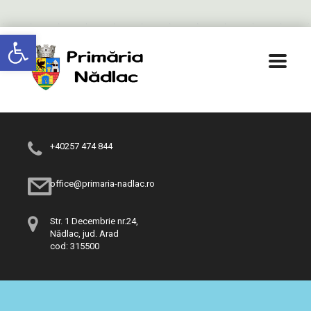
Deschide bara de unelte
+40257 474 844
office@primaria-nadlac.ro
Str. 1 Decembrie nr.24,
Nădlac, jud. Arad
cod: 315500