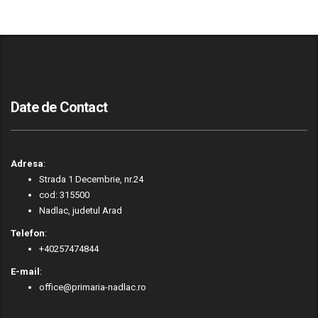
Date de Contact
Adresa
:
Strada 1 Decembrie, nr.24
cod: 315500
Nadlac, judetul Arad
Telefon
:
+40257474844
E-mail
:
office@primaria-nadlac.ro