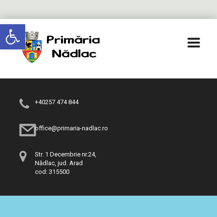
Deschide bara de unelte
+40257 474 844
office@primaria-nadlac.ro
Str. 1 Decembrie nr.24,
Nădlac, jud. Arad
cod: 315500