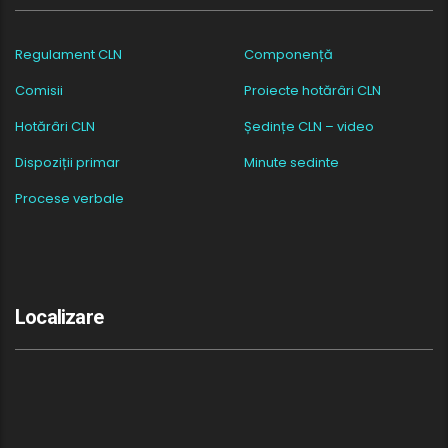
Regulament CLN
Componență
Comisii
Proiecte hotărâri CLN
Hotărâri CLN
Ședințe CLN – video
Dispoziții primar
Minute sedinte
Procese verbale
Localizare