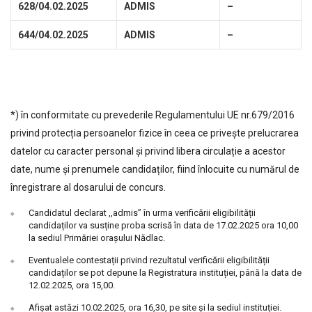
628/04.02.2025
ADMIS
–
644/04.02.2025
ADMIS
–
*) în conformitate cu prevederile Regulamentului UE nr.679/2016
privind protecția persoanelor fizice în ceea ce privește prelucrarea
datelor cu caracter personal și privind libera circulație a acestor
date, nume și prenumele candidaților, fiind înlocuite cu numărul de
înregistrare al dosarului de concurs.
Candidatul declarat ,,admis” în urma verificării eligibilității
candidaților va susține proba scrisă în data de 17.02.2025 ora 10,00
la sediul Primăriei oraşului Nădlac.
Eventualele contestații privind rezultatul verificării eligibilității
candidaților se pot depune la Registratura instituției, până la data de
12.02.2025, ora 15,00.
Afișat astăzi 10.02.2025, ora 16,30, pe site și la sediul instituției.