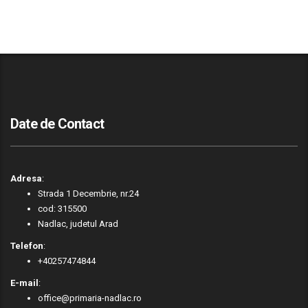
Date de Contact
Adresa
:
Strada 1 Decembrie, nr.24
cod: 315500
Nadlac, judetul Arad
Telefon
:
+40257474844
E-mail
:
office@primaria-nadlac.ro