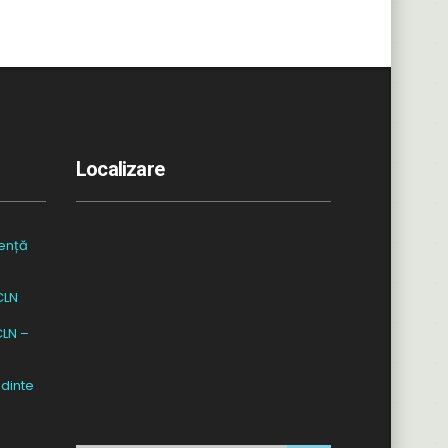
Localizare
ență
CLN
CLN –
dinte