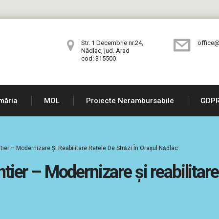
Str. 1 Decembrie nr.24,
office@
Nădlac, jud. Arad
cod: 315500
măria
MOL
Proiecte Nerambursabile
GDP
ntier – Modernizare Și Reabilitare Rețele De Străzi În Orașul Nădlac
ntier – Modernizare și reabilitare 