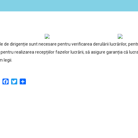
ile de dirigenție sunt necesare pentru verificarea derulării lucrărilor, p
i, pentru realizarea recepțiilor fazelor lucrării, să asigure garanția că luc
 legii.
Facebook
Twitter
Partajează