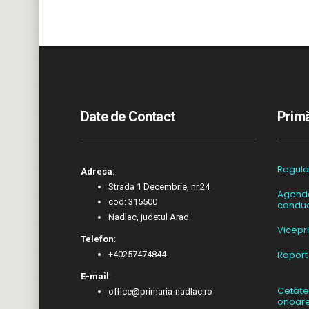
Date de Contact
Primă
Regul
Adresa
:
Strada 1 Decembrie, nr.24
Agend
cod: 315500
conduc
Nadlac, judetul Arad
Vicepr
Telefon
:
Raport
+40257474844
E-mail
:
Cetățe
office@primaria-nadlac.ro
onoar