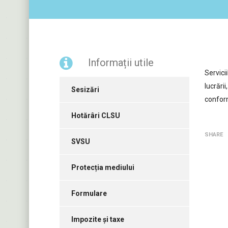
Informații utile
Servici
lucrări
Sesizări
conform
Hotărâri CLSU
SHARE
SVSU
Protecția mediului
Formulare
Impozite și taxe