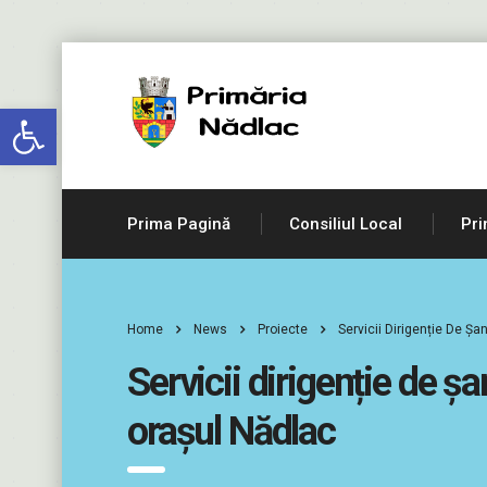
Deschide bara de unelte
Prima Pagină
Consiliul Local
Pri
Home
News
Proiecte
Servicii Dirigenție De Șa
Servicii dirigenție de șa
orașul Nădlac