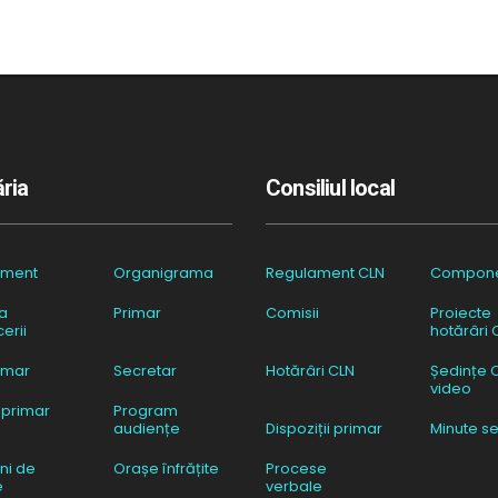
ria
Consiliul local
ament
Organigrama
Regulament CLN
Compon
a
Primar
Comisii
Proiecte
erii
hotărâri 
imar
Secretar
Hotărâri CLN
Ședințe 
video
 primar
Program
audiențe
Dispoziții primar
Minute se
ni de
Orașe înfrățite
Procese
e
verbale