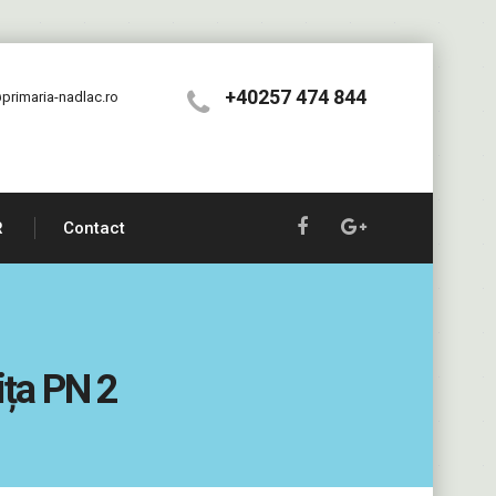
+40257 474 844
primaria-nadlac.ro
R
Contact
nița PN 2