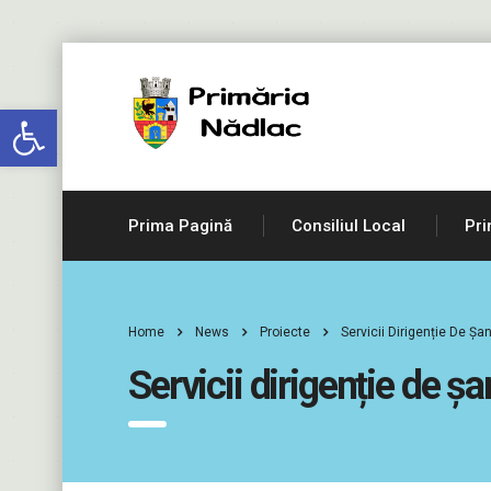
Deschide bara de unelte
Prima Pagină
Consiliul Local
Pri
Home
News
Proiecte
Servicii Dirigenție De Șa
Servicii dirigenție de șa