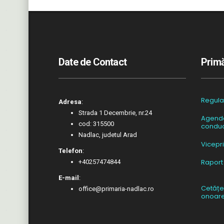
Date de Contact
Primă
Regul
Adresa
:
Strada 1 Decembrie, nr.24
Agend
cod: 315500
conduc
Nadlac, judetul Arad
Vicepr
Telefon
:
Raport
+40257474844
E-mail
:
Cetățe
office@primaria-nadlac.ro
onoar