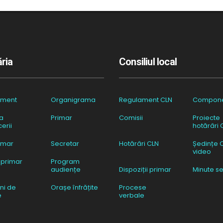
ria
Consiliul local
ament
Organigrama
Regulament CLN
Compon
a
Primar
Comisii
Proiecte
erii
hotărâri 
imar
Secretar
Hotărâri CLN
Ședințe 
video
 primar
Program
audiențe
Dispoziții primar
Minute se
ni de
Orașe înfrățite
Procese
e
verbale