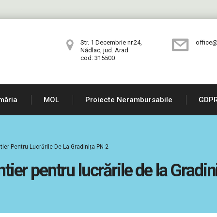
Str. 1 Decembrie nr.24,
office@
Nădlac, jud. Arad
cod: 315500
măria
MOL
Proiecte Nerambursabile
GDP
ntier Pentru Lucrările De La Gradinița PN 2
ntier pentru lucrările de la Gradi