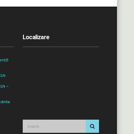
Localizare
ență
CLN
CLN –
dinte