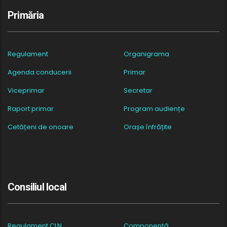
Primăria
Regulament
Organigrama
Agenda conducerii
Primar
Viceprimar
Secretar
Raport primar
Program audiențe
Cetățeni de onoare
Orașe înfrățite
Consiliul local
Regulament CLN
Componență