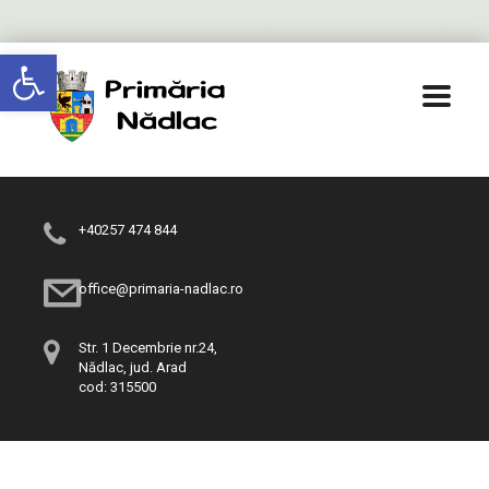
Deschide bara de unelte
+40257 474 844
office@primaria-nadlac.ro
Str. 1 Decembrie nr.24,
Nădlac, jud. Arad
cod: 315500