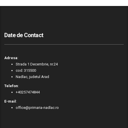
Date de Contact
Adresa
:
Strada 1 Decembrie, nr.24
cod: 315500
Nadlac, judetul Arad
Telefon
:
+40257474844
E-mail
:
office@primaria-nadlac.ro