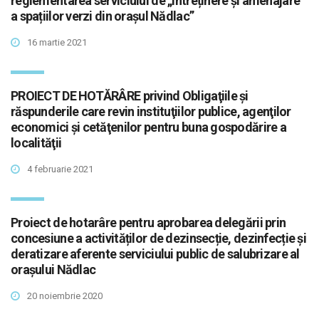
reglementarea serviciului de „Întreținere și amenajare
a spațiilor verzi din orașul Nădlac”
16 martie 2021
PROIECT DE HOTĂRÂRE privind Obligaţiile şi
răspunderile care revin instituţiilor publice, agenţilor
economici şi cetăţenilor pentru buna gospodărire a
localităţii
4 februarie 2021
Proiect de hotarâre pentru aprobarea delegării prin
concesiune a activităților de dezinsecție, dezinfecție și
deratizare aferente serviciului public de salubrizare al
orașului Nădlac
20 noiembrie 2020