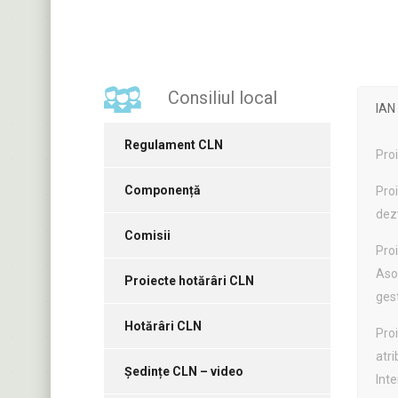
Consiliul local
IAN
Regulament CLN
Proi
Componență
Proi
dez
Comisii
Proi
Asoc
Proiecte hotărâri CLN
gest
Hotărâri CLN
Pro
atri
Ședințe CLN – video
Int