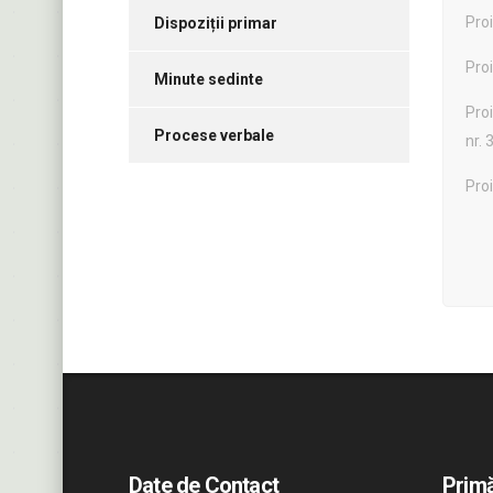
Proi
Dispoziții primar
Pro
Minute sedinte
Proi
Procese verbale
nr.
Proi
Date de Contact
Primă