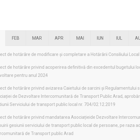
FEB
MAR
APR
MAI
IUN
IUL
A
ect de hotărâre de modificare și completare a Hotărârii Consiliului Loc
ect de hotărâre privind acoperirea definitivă din excedentul bugetului loca
voltare pentru anul 2024
ect de hotărâre privind avizarea Caietului de sarcini și Regulamentului s
iației de Dezvoltare Intercomunitară de Transport Public Arad, aprobării
iunii Serviciului de transport public local nr. 704/02.12.2019
iect de hotărâre privind mandatarea Asociațieide Dezvoltare Intercomun
buirii gesiunii serviciului de transport public local de persoane, pe raza 
ercomunitară de Transport public Arad