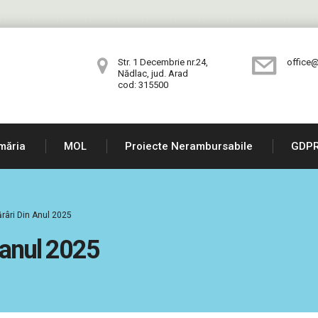
Str. 1 Decembrie nr.24,
office@
Nădlac, jud. Arad
cod: 315500
măria
MOL
Proiecte Nerambursabile
GDP
râri Din Anul 2025
n anul 2025