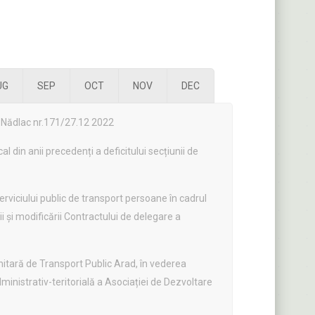
UG
SEP
OCT
NOV
DEC
al Nădlac nr.171/27.12 2022
l din anii precedenți a deficitului secțiunii de
erviciului public de transport persoane în cadrul
 și modificării Contractului de delegare a
itară de Transport Public Arad, în vederea
administrativ-teritorială a Asociației de Dezvoltare