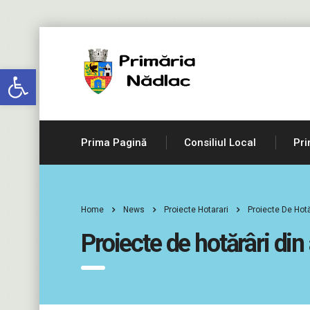
Deschide bara de unelte
Prima Pagină
Consiliul Local
Pri
Home
News
Proiecte Hotarari
Proiecte De Hotă
Proiecte de hotărâri di