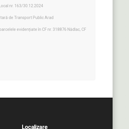
 Local nr. 163/30.12.2024
itară de Transport Public Arad
parcelele evidențiate în CF nr. 318876 Nădlac, CF
Localizare