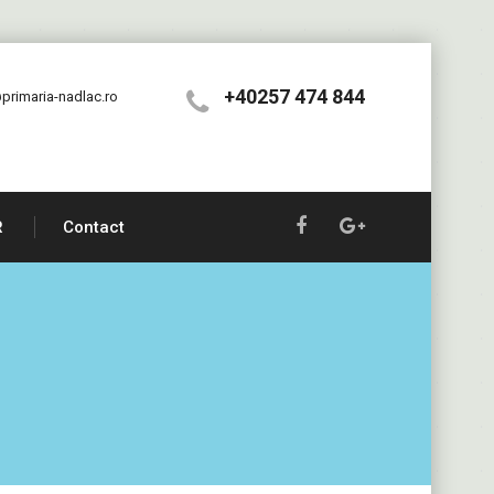
+40257 474 844
primaria-nadlac.ro
R
Contact