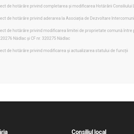
ect de hotărâre privind completarea și modificarea Hotărârii Consiliului
iect de hotărâre privind aderarea la Asociația de Dezvoltare Intercomun
ect de hotărâre privind modificarea limitei de proprietate comună între 
 320276 Nădlac și CF nr. 320275 Nădlac
ect de hotărâre privind modificarea și actualizarea statului de funcții
ria
Consiliul local