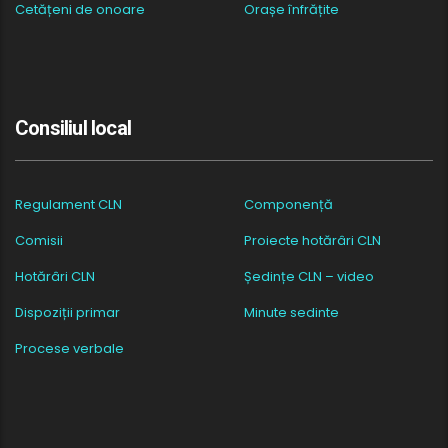
Cetățeni de onoare
Orașe înfrățite
Consiliul local
Regulament CLN
Componență
Comisii
Proiecte hotărâri CLN
Hotărâri CLN
Ședințe CLN – video
Dispoziții primar
Minute sedinte
Procese verbale