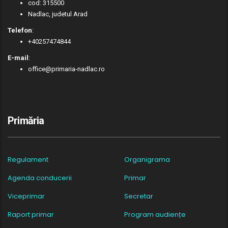
cod: 315500
Nadlac, judetul Arad
Telefon
:
+40257474844
E-mail
:
office@primaria-nadlac.ro
Primăria
Regulament
Organigrama
Agenda conducerii
Primar
Viceprimar
Secretar
Raport primar
Program audiențe