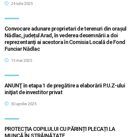
24 iulie 2025
Convocare adunare proprietari de terenuri din orașul
Nădlac, județul Arad, în vederea desemnării a doi
reprezentanți ai acestora în Comisia Locală de Fond
Funciar Nădlac
15 mai 2025
ANUNŢ în etapa 1 de pregătire a elaborării P.U.Z-ului
iniţiat de investitor privat
30 aprilie 2025
PROTECȚIA COPILULUI CU PĂRINȚI PLECAȚI LA
MUNCĂ ÎN STRĂINĂTATE