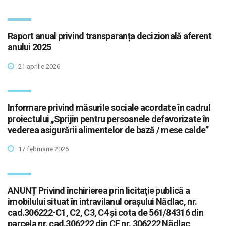
Raport anual privind transparanța decizională aferent
anului 2025
21 aprilie 2026
Informare privind măsurile sociale acordate în cadrul
proiectului „Sprijin pentru persoanele defavorizate în
vederea asigurării alimentelor de bază / mese calde”
17 februarie 2026
ANUNȚ Privind închirierea prin licitaţie publică a
imobilului situat în intravilanul orașului Nădlac, nr.
cad.306222-C1, C2, C3, C4 și cota de 561/84316 din
parcela nr. cad.306222 din CF nr. 306222 Nădlac