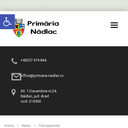
Deschide bara de unelte
+40257 474 844
office@primaria-nadlac.ro
Str. 1 Decembrie nr.24,
Nădlac, jud. Arad
cod: 315500
Home
News
Transparenta