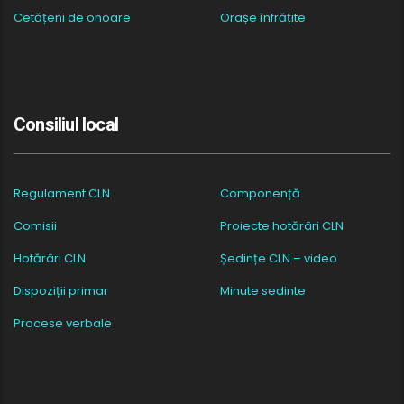
Cetățeni de onoare
Orașe înfrățite
Consiliul local
Regulament CLN
Componență
Comisii
Proiecte hotărâri CLN
Hotărâri CLN
Ședințe CLN – video
Dispoziții primar
Minute sedinte
Procese verbale