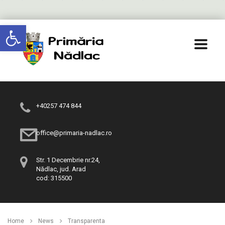
Deschide bara de unelte
+40257 474 844
office@primaria-nadlac.ro
Str. 1 Decembrie nr.24,
Nădlac, jud. Arad
cod: 315500
Home
News
Transparenta