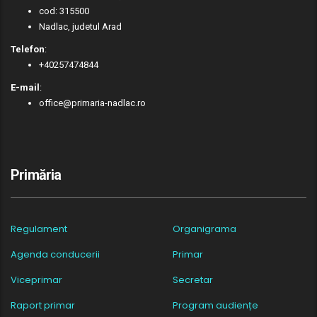
cod: 315500
Nadlac, judetul Arad
Telefon
:
+40257474844
E-mail
:
office@primaria-nadlac.ro
Primăria
Regulament
Organigrama
Agenda conducerii
Primar
Viceprimar
Secretar
Raport primar
Program audiențe