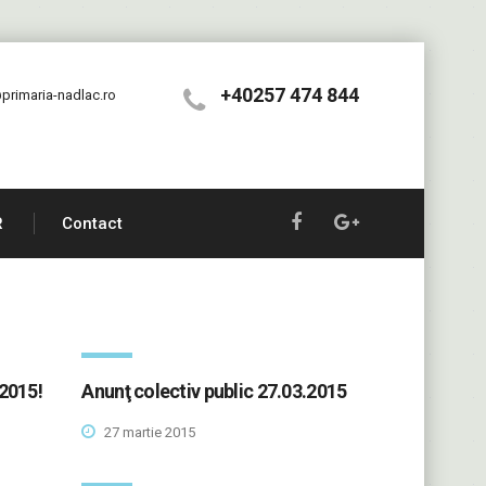
+40257 474 844
primaria-nadlac.ro
R
Contact
.2015!
Anunţ colectiv public 27.03.2015
27 martie 2015