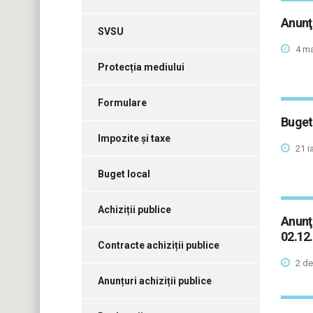
Anunţ 
SVSU
4 ma
Protecția mediului
Formulare
Buget
Impozite și taxe
21 i
Buget local
Achiziții publice
Anunţ 
02.12
Contracte achiziții publice
2 de
Anunțuri achiziții publice