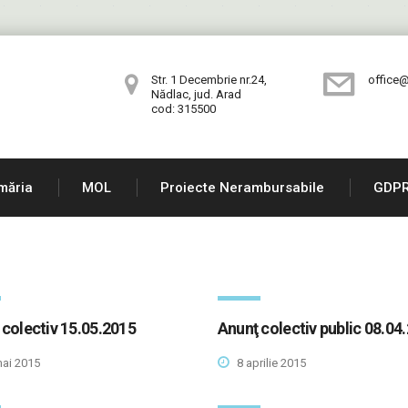
Str. 1 Decembrie nr.24,
office@
Nădlac, jud. Arad
cod: 315500
măria
MOL
Proiecte Nerambursabile
GDP
 colectiv 15.05.2015
Anunţ colectiv public 08.04
ai 2015
8 aprilie 2015