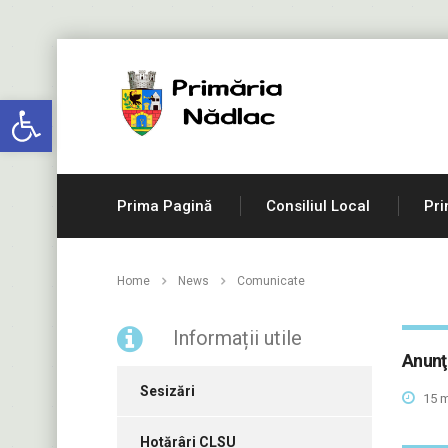
Deschide bara de unelte
Prima Pagină
Consiliul Local
Pri
Home
News
Comunicate
Informații utile
Anunţ
Sesizări
15 m
Hotărâri CLSU