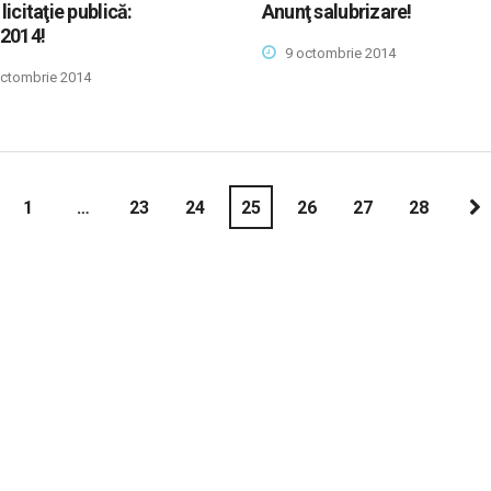
licitaţie publică:
Anunţ salubrizare!
.2014!
9 octombrie 2014
ctombrie 2014
1
…
23
24
25
26
27
28